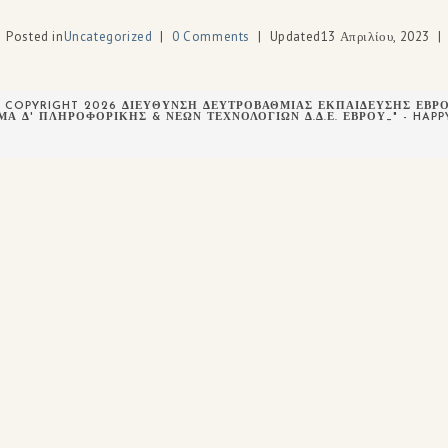
Posted in
Uncategorized
0 Comments
Updated
13 Απριλίου, 2023
 COPYRIGHT 2026 ΔΙΕΥΘΥΝΣΗ ΔΕΥΤΡΟΒΑΘΜΙΑΣ ΕΚΠΑΙΔΕΥΣΗΣ ΕΒΡ
ΜΑ Δ' ΠΛΗΡΟΦΟΡΙΚΉΣ & ΝΈΩΝ ΤΕΧΝΟΛΟΓΙΏΝ Δ.Δ.Ε. ΈΒΡΟΥ_" - HAP