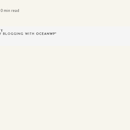
0 min read
ΟΥ
PY BLOGGING WITH
OCEANWP
"