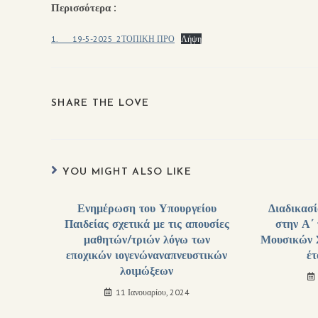
Περισσότερα :
1.____19-5-2025_2ΤΟΠΙΚΗ ΠΡΟ
Λήψη
SHARE THE LOVE
YOU MIGHT ALSO LIKE
Ενημέρωση του Υπουργείου
Διαδικασ
Παιδείας σχετικά με τις απουσίες
στην Α΄
μαθητών/τριών λόγω των
Μουσικών Σ
εποχικών ιογενώναναπνευστικών
έ
λοιμώξεων
11 Ιανουαρίου, 2024