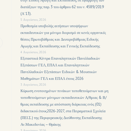
στην Ειδική Αγωγή και Εκπαίδευση, σε εφαρμογή των
διατάξεων της παρ. 3 του άρθρου 62 του ν. 4589/2019
(Α΄13).
5 Αυγούστου, 2026
Προθεσμία υποβολής αιτήσεων υποψήφιων
εκπαιδευτικών για μόνιμο διορισμό σε κενές οργανικές
θέσεις Πρωτοβάθμιας και Δευτεροβάθμιας Ειδικής
Αγωγής και Εκπαίδευσης και Γενικής Εκπαίδευσης
4 Αυγούστου, 2026
Εξεταστικά Κέντρα Επαναληπτικών Πανελλαδικών
Εξετάσεων ΓΕΛ, ΕΠΑΛ και Επαναληπτικών
Πανελλαδικών Εξετάσεων Ειδικών & Μουσικών
Μαθημάτων ΓΕΛ και ΕΠΑΛ έτους 2026
3 Αυγούστου, 2026
Κύρωση ενοποιημένων πινάκων τοποθετούμενων και μη
τοποθετούμενων μόνιμων εκπαιδευτικών Α/θμιας & Β/
θμιας εκπαίδευσης με απόσπαση διάρκειας ενός (01)
διδακτικού έτους2026-2027, στα Πειραματικά Σχολεία
(ΠΕΙ.Σ.) της Περιφερειακής Διεύθυνσης Εκπαίδευσης
Αν.Μακεδονίας – Θράκης
3 Αυγούστου, 2026