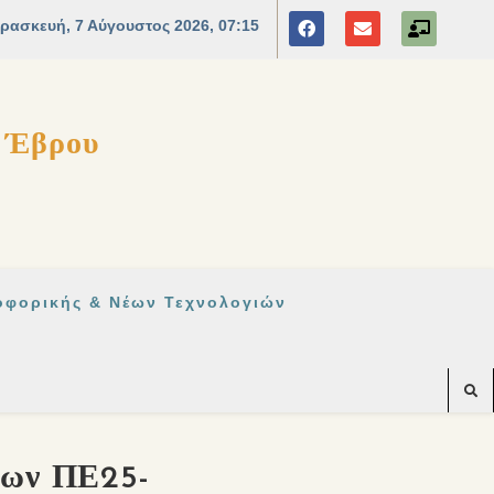
ς Έβρου
οφορικής & Νέων Τεχνολογιών
εων ΠΕ25-