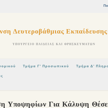
νση Δευτεροβάθμιας Εκπαίδευση
ΥΠΟΥΡΓΕΊΟ ΠΑΙΔΕΊΑΣ ΚΑΙ ΘΡΗΣΚΕΥΜΆΤΩΝ
νομικού
Τμήμα Γ’ Προσωπικού
Τμήμα Δ’ Πληρ
ις
η Υποψηφίων Για Κάλυψη Θέσ