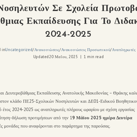
Νοσηλευτών Σε Σχολεία Πρωτοβ
θμιας Εκπαίδευσης Για Το Διδα
2024-2025
 in
Uncategorized
/
Ανακοινώσεις
/
Ανακοινώσεις Προσωπικού
/
Αναπληρωτές
Updated
20 Μαΐου, 2025
1 min read
αι Δευτεροβάθμιας Εκπαίδευσης Ανατολικής Μακεδονίας – Θράκης καλ
ης στον κλάδο ΠΕ25-Σχολικών Νοσηλευτών και ΔΕ01-Ειδικού Βοηθητικο
ό έτος 2024-2025 ως αναπληρωτές πλήρους ωραρίου με σχέση εργασίας
αίτηση-δήλωση προτιμήσεων από την 1
9 Μάϊου 2025 ημέρα Δευτέρα
κές μονάδες που αναφέρονται στο παράρτημα της παρούσας.