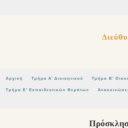
στο
περιεχόμενο
Διεύθυ
Αρχική
Τμήμα Α’ Διοικητικού
Τμήμα Β’ Οικο
Τμήμα Ε’ Εκπαιδευτικών Θεμάτων
Ανακοινώσε
Πρόσκλησ