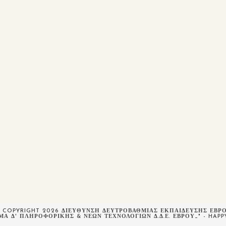
 COPYRIGHT 2026 ΔΙΕΥΘΥΝΣΗ ΔΕΥΤΡΟΒΑΘΜΙΑΣ ΕΚΠΑΙΔΕΥΣΗΣ ΕΒΡ
ΜΑ Δ' ΠΛΗΡΟΦΟΡΙΚΉΣ & ΝΈΩΝ ΤΕΧΝΟΛΟΓΙΏΝ Δ.Δ.Ε. ΈΒΡΟΥ_" - HAP