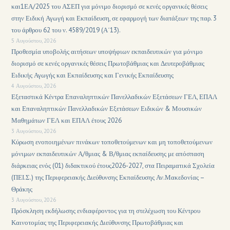
και1ΕΑ/2025 του ΑΣΕΠ για μόνιμο διορισμό σε κενές οργανικές θέσεις
στην Ειδική Αγωγή και Εκπαίδευση, σε εφαρμογή των διατάξεων της παρ. 3
του άρθρου 62 του ν. 4589/2019 (Α΄13).
5 Αυγούστου, 2026
Προθεσμία υποβολής αιτήσεων υποψήφιων εκπαιδευτικών για μόνιμο
διορισμό σε κενές οργανικές θέσεις Πρωτοβάθμιας και Δευτεροβάθμιας
Ειδικής Αγωγής και Εκπαίδευσης και Γενικής Εκπαίδευσης
4 Αυγούστου, 2026
Εξεταστικά Κέντρα Επαναληπτικών Πανελλαδικών Εξετάσεων ΓΕΛ, ΕΠΑΛ
και Επαναληπτικών Πανελλαδικών Εξετάσεων Ειδικών & Μουσικών
Μαθημάτων ΓΕΛ και ΕΠΑΛ έτους 2026
3 Αυγούστου, 2026
Κύρωση ενοποιημένων πινάκων τοποθετούμενων και μη τοποθετούμενων
μόνιμων εκπαιδευτικών Α/θμιας & Β/θμιας εκπαίδευσης με απόσπαση
διάρκειας ενός (01) διδακτικού έτους2026-2027, στα Πειραματικά Σχολεία
(ΠΕΙ.Σ.) της Περιφερειακής Διεύθυνσης Εκπαίδευσης Αν.Μακεδονίας –
Θράκης
3 Αυγούστου, 2026
Πρόσκληση εκδήλωσης ενδιαφέροντος για τη στελέχωση του Κέντρου
Καινοτομίας της Περιφερειακής Διεύθυνσης Πρωτοβάθμιας και