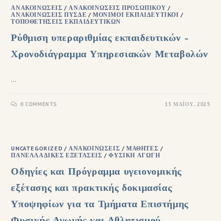
ΑΝΑΚΟΙΝΏΣΕΙΣ
/
ΑΝΑΚΟΙΝΏΣΕΙΣ ΠΡΟΣΩΠΙΚΟΎ
/
ΑΝΑΚΟΙΝΏΣΕΙΣ ΠΥΣΔΕ
/
ΜΌΝΙΜΟΙ ΕΚΠΑΙΔΕΥΤΙΚΟΊ
/
ΤΟΠΟΘΕΤΉΣΕΙΣ ΕΚΠΑΙΔΕΥΤΙΚΏΝ
Ρύθμιση υπεραριθμίας εκπαιδευτικών –
Χρονοδιάγραμμα Υπηρεσιακών Μεταβολών
…
0 COMMENTS
13 ΜΑΪ́ΟΥ, 2025
UNCATEGORIZED
/
ΑΝΑΚΟΙΝΏΣΕΙΣ
/
ΜΑΘΗΤΈΣ
/
ΠΑΝΕΛΛΑΔΙΚΈΣ ΕΞΕΤΆΣΕΙΣ
/
ΦΥΣΙΚΉ ΑΓΩΓΉ
Οδηγίες και Πρόγραμμα υγειονομικής
εξέτασης και πρακτικής δοκιμασίας
Υποψηφίων για τα Τμήματα Επιστήμης