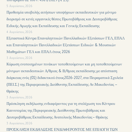
5 Αυγούστου, 2026
Προθεσμία υποβολής αιτήσεων υποψήφιων εκπαιδευτικών για μόνιμο
διορισμό σε κενές οργανικές θέσεις Πρωτοβάθμιας και Δευτεροβάθμιας
Ειδικής Αγωγής και Εκπαίδευσης και Γενικής Εκπαίδευσης
4 Αυγούστου, 2026
Εξεταστικά Κέντρα Επαναληπτικών Πανελλαδικών Εξετάσεων ΓΕΛ, ΕΠΑΛ
και Επαναληπτικών Πανελλαδικών Εξετάσεων Ειδικών & Μουσικών
Μαθημάτων ΓΕΛ και ΕΠΑΛ έτους 2026
3 Αυγούστου, 2026
Κύρωση ενοποιημένων πινάκων τοποθετούμενων και μη τοποθετούμενων
μόνιμων εκπαιδευτικών Α/θμιας & Β/θμιας εκπαίδευσης με απόσπαση
διάρκειας ενός (01) διδακτικού έτους2026-2027, στα Πειραματικά Σχολεία
(ΠΕΙ.Σ.) της Περιφερειακής Διεύθυνσης Εκπαίδευσης Αν.Μακεδονίας –
Θράκης
3 Αυγούστου, 2026
Πρόσκληση εκδήλωσης ενδιαφέροντος για τη στελέχωση του Κέντρου
Καινοτομίας της Περιφερειακής Διεύθυνσης Πρωτοβάθμιας και
Δευτεροβάθμιας Εκπαίδευσης Ανατολικής Μακεδονίας– Θράκης
3 Αυγούστου, 2026
ΠΡΟΣΚΛΗΣΗ ΕΚΔΗΛΩΣΗΣ ΕΝΔΙΑΦΕΡΟΝΤΟΣ ΜΕ ΕΠΙΛΟΓΗ ΤΩΝ