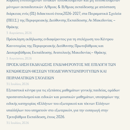
Κύρωση ενοποιημένων πινάκων τοποθετούμενων και μη τοποθετούμενων
μόνιμων εκπαιδευτικών Α/θμιας & Β/θμιας εκπαίδευσης με απόσπαση
διάρκειας ενός (01) διδακτικού έτους2026-2027, στα Πειραματικά Σχολεία
(ΠΕΙ.Σ.) της Περιφερειακής Διεύθυνσης Εκπαίδευσης Αν.Μακεδονίας –
Θράκης
3 Αυγούστου, 2026
Πρόσκληση εκδήλωσης ενδιαφέροντος για τη στελέχωση του Κέντρου
Καινοτομίας της Περιφερειακής Διεύθυνσης Πρωτοβάθμιας και
Δευτεροβάθμιας Εκπαίδευσης Ανατολικής Μακεδονίας– Θράκης
3 Αυγούστου, 2026
ΠΡΟΣΚΛΗΣΗ ΕΚΔΗΛΩΣΗΣ ΕΝΔΙΑΦΕΡΟΝΤΟΣ ΜΕ ΕΠΙΛΟΓΗ ΤΩΝ
ΚΕΝΩΘΕΙΣΩΝ ΘΕΣΕΩΝ ΥΠΟΔΙΕΥΘΥΝΤΩΝΠΡΟΤΥΠΩΝ ΚΑΙ
ΠΕΙΡΑΜΑΤΙΚΩΝ ΣΧΟΛΕΙΩΝ
31 Ιουλίου, 2026
Εξεταστικά κέντρα για τις εξετάσεις μαθημάτων γενικής παιδείας, ομάδων
προσανατολισμού και ειδικών και μουσικών μαθημάτων, υποψηφίων της
ειδικής κατηγορίας «Ελλήνων του εξωτερικού και τέκνων Ελλήνων
υπαλλήλων που υπηρετούν στο εξωτερικό», για την εισαγωγή στην
Τριτοβάθμια Εκπαίδευση, έτους 2026.
31 Ιουλίου, 2026