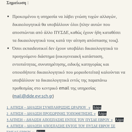
Σημείωση :
Προκειμένου η υπηρεσία να λάβει γνώση τυχών αλλαγών,
δικαιολογητικά θα υποβάλλουν όλοι (πλην αυτών που
αποσπώνται από άλλο ΠΥΣΔΕ, καθώς έχουν ήδη καταθέσει
τα δικαιολογητικά τους κατά την αίτηση απόσπασης τους).
Όσοι εκπαιδευτικοί δεν έχουν υποβάλει δικαιολογητικά το
προηγούμενο διάστημα (οικογενειακή κατάσταση,
εντοπιότητας, συνυπηρέτησης, ειδικής κατηγορίας και
οποιοδήποτε δικαιολογητικό που μοριοδοτείται) καλούνται να
υποβάλλουν τα δικαιολογητικά εντός της παραπάνω
προθεσμίας στο κεντρικό email της υπηρεσίας
(
mail@dide.evr.sch.gr
)
1. ΑΙΤΗΣΗ – ΔΗΛΩΣΗ ΣΥΜΠΛΗΡΩΣΗΣ ΩΡΑΡΙΟΥ _ν
Λήψη
2. ΑΙΤΗΣΗ – ΔΗΛΩΣΗ ΠΡΟΣΩΡΙΝΗΣ ΤΟΠΟΘΕΤΗΣΗΣ_ν
Λήψη
3.ΑΙΤΗΣΗ – ΔΗΛΩΣΗ ΑΠΟΣΠΑΣΗΣ ΕΝΤΟΣ ΤΟΥ ΠΥΣΔΕ ΕΒΡΟΥ_ν
Λήψη
4. ΑΙΤΗΣΗ – ΔΗΛΩΣΗ ΑΠΟΣΠΑΣΗΣ ΕΝΤΟΣ ΤΟΥ ΠΥΣΔΕ ΕΒΡΟΥ ΣΕ