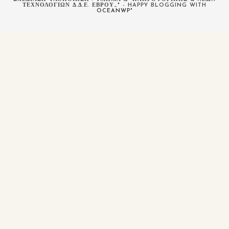
ΤΕΧΝΟΛΟΓΙΏΝ Δ.Δ.Ε. ΈΒΡΟΥ_" - HAPPY BLOGGING WITH
OCEANWP
"