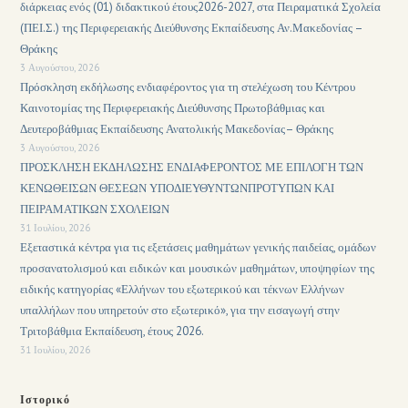
διάρκειας ενός (01) διδακτικού έτους2026-2027, στα Πειραματικά Σχολεία
(ΠΕΙ.Σ.) της Περιφερειακής Διεύθυνσης Εκπαίδευσης Αν.Μακεδονίας –
Θράκης
3 Αυγούστου, 2026
Πρόσκληση εκδήλωσης ενδιαφέροντος για τη στελέχωση του Κέντρου
Καινοτομίας της Περιφερειακής Διεύθυνσης Πρωτοβάθμιας και
Δευτεροβάθμιας Εκπαίδευσης Ανατολικής Μακεδονίας– Θράκης
3 Αυγούστου, 2026
ΠΡΟΣΚΛΗΣΗ ΕΚΔΗΛΩΣΗΣ ΕΝΔΙΑΦΕΡΟΝΤΟΣ ΜΕ ΕΠΙΛΟΓΗ ΤΩΝ
ΚΕΝΩΘΕΙΣΩΝ ΘΕΣΕΩΝ ΥΠΟΔΙΕΥΘΥΝΤΩΝΠΡΟΤΥΠΩΝ ΚΑΙ
ΠΕΙΡΑΜΑΤΙΚΩΝ ΣΧΟΛΕΙΩΝ
31 Ιουλίου, 2026
Εξεταστικά κέντρα για τις εξετάσεις μαθημάτων γενικής παιδείας, ομάδων
προσανατολισμού και ειδικών και μουσικών μαθημάτων, υποψηφίων της
ειδικής κατηγορίας «Ελλήνων του εξωτερικού και τέκνων Ελλήνων
υπαλλήλων που υπηρετούν στο εξωτερικό», για την εισαγωγή στην
Τριτοβάθμια Εκπαίδευση, έτους 2026.
31 Ιουλίου, 2026
Ιστορικό