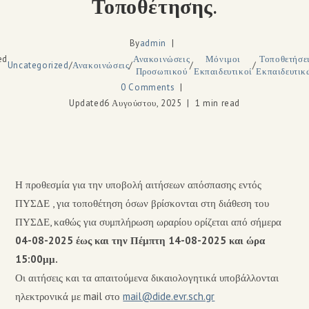
Τοποθέτησης.
By
admin
ed
Ανακοινώσεις
Μόνιμοι
Τοποθετήσε
Uncategorized
/
Ανακοινώσεις
/
/
/
Προσωπικού
Εκπαιδευτικοί
Εκπαιδευτικ
0 Comments
Updated
6 Αυγούστου, 2025
1 min read
Η προθεσμία για την υποβολή αιτήσεων απόσπασης εντός
ΠΥΣΔΕ , για τοποθέτηση όσων βρίσκονται στη διάθεση του
ΠΥΣΔΕ, καθώς για συμπλήρωση ωραρίου ορίζεται από σήμερα
04-08-2025 έως και την Πέμπτη 14-08-2025 και ώρα
15:00μμ.
Οι αιτήσεις και τα απαιτούμενα δικαιολογητικά υποβάλλονται
ηλεκτρονικά με mail στο
mail@dide.evr.sch.gr