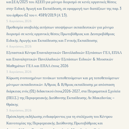
και1ΕΑ/2025 του ΑΣΕΠ για μόνιμο διορισμό σε κενές οργανικές θέσεις
στην Ειδική Αγωγή και Εκπαίδευση, σε εφαρμογή των διατάξεων της παρ. 3
του άρθρου 62 του ν. 4589/2019 (Α΄13).
5 Αυγούστου, 2026
Προθεσμία υποβολής αιτήσεων υποψήφιων εκπαιδευτικών για μόνιμο
διορισμό σε κενές οργανικές θέσεις Πρωτοβάθμιας και Δευτεροβάθμιας
Ειδικής Αγωγής και Εκπαίδευσης και Γενικής Εκπαίδευσης
4 Αυγούστου, 2026
Εξεταστικά Κέντρα Επαναληπτικών Πανελλαδικών Εξετάσεων ΓΕΛ, ΕΠΑΛ
και Επαναληπτικών Πανελλαδικών Εξετάσεων Ειδικών & Μουσικών
Μαθημάτων ΓΕΛ και ΕΠΑΛ έτους 2026
3 Αυγούστου, 2026
Κύρωση ενοποιημένων πινάκων τοποθετούμενων και μη τοποθετούμενων
μόνιμων εκπαιδευτικών Α/θμιας & Β/θμιας εκπαίδευσης με απόσπαση
διάρκειας ενός (01) διδακτικού έτους2026-2027, στα Πειραματικά Σχολεία
(ΠΕΙ.Σ.) της Περιφερειακής Διεύθυνσης Εκπαίδευσης Αν.Μακεδονίας –
Θράκης
3 Αυγούστου, 2026
Πρόσκληση εκδήλωσης ενδιαφέροντος για τη στελέχωση του Κέντρου
Καινοτομίας της Περιφερειακής Διεύθυνσης Πρωτοβάθμιας και