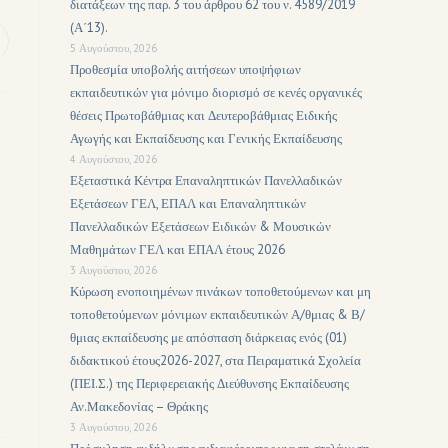
διατάξεων της παρ. 3 του άρθρου 62 του ν. 4589/2019
(Α΄13).
5 Αυγούστου, 2026
Προθεσμία υποβολής αιτήσεων υποψήφιων
εκπαιδευτικών για μόνιμο διορισμό σε κενές οργανικές
θέσεις Πρωτοβάθμιας και Δευτεροβάθμιας Ειδικής
Αγωγής και Εκπαίδευσης και Γενικής Εκπαίδευσης
4 Αυγούστου, 2026
Εξεταστικά Κέντρα Επαναληπτικών Πανελλαδικών
Εξετάσεων ΓΕΛ, ΕΠΑΛ και Επαναληπτικών
Πανελλαδικών Εξετάσεων Ειδικών & Μουσικών
Μαθημάτων ΓΕΛ και ΕΠΑΛ έτους 2026
3 Αυγούστου, 2026
Κύρωση ενοποιημένων πινάκων τοποθετούμενων και μη
τοποθετούμενων μόνιμων εκπαιδευτικών Α/θμιας & Β/
θμιας εκπαίδευσης με απόσπαση διάρκειας ενός (01)
διδακτικού έτους2026-2027, στα Πειραματικά Σχολεία
(ΠΕΙ.Σ.) της Περιφερειακής Διεύθυνσης Εκπαίδευσης
Αν.Μακεδονίας – Θράκης
3 Αυγούστου, 2026