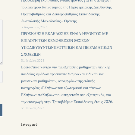
Πρόσκληση εκδήλωσης ενδιαφέροντος για τη στελέχωση
του Κέντρου Καινοτομίας της Περιφερειακής Διεύθυνσης
Πρωτοβάθμιας και Δευτεροβάθμιας Εκπαίδευσης
Ανατολικής Μακεδονίας– Θράκης
3 Αυγούστου, 2026
ΠΡΟΣΚΛΗΣΗ ΕΚΔΗΛΩΣΗΣ ΕΝΔΙΑΦΕΡΟΝΤΟΣ ΜΕ
ΕΠΙΛΟΓΗ ΤΩΝ ΚΕΝΩΘΕΙΣΩΝ ΘΕΣΕΩΝ
ΥΠΟΔΙΕΥΘΥΝΤΩΝΠΡΟΤΥΠΩΝ ΚΑΙ ΠΕΙΡΑΜΑΤΙΚΩΝ
ΣΧΟΛΕΙΩΝ
31 Ιουλίου, 2026
Εξεταστικά κέντρα για τις εξετάσεις μαθημάτων γενικής
παιδείας, ομάδων προσανατολισμού και ειδικών και
μουσικών μαθημάτων, υποψηφίων της ειδικής
κατηγορίας «Ελλήνων του εξωτερικού και τέκνων
Ελλήνων υπαλλήλων που υπηρετούν στο εξωτερικό», για
την εισαγωγή στην Τριτοβάθμια Εκπαίδευση, έτους 2026.
31 Ιουλίου, 2026
Ιστορικό