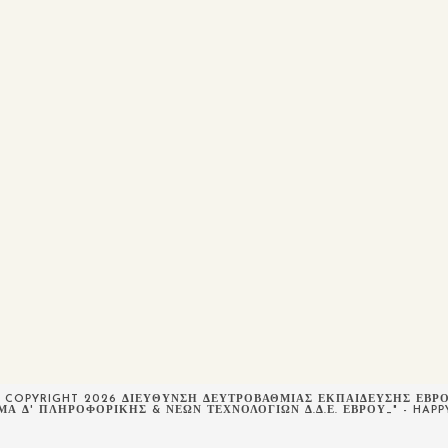
 COPYRIGHT 2026 ΔΙΕΥΘΥΝΣΗ ΔΕΥΤΡΟΒΑΘΜΙΑΣ ΕΚΠΑΙΔΕΥΣΗΣ ΕΒΡ
ΜΑ Δ' ΠΛΗΡΟΦΟΡΙΚΉΣ & ΝΈΩΝ ΤΕΧΝΟΛΟΓΙΏΝ Δ.Δ.Ε. ΈΒΡΟΥ_" - HAP