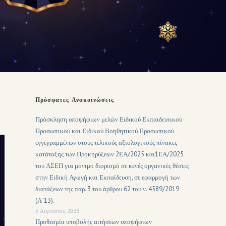
Πρόσφατες Ανακοινώσεις
Πρόσκληση υποψήφιων μελών Ειδικού Εκπαιδευτικού
Προσωπικού και Ειδικού Βοηθητικού Προσωπικού
εγγεγραμμένων στους τελικούς αξιολογικούς πίνακες
κατάταξης των Προκηρύξεων 2ΕΑ/2025 και1ΕΑ/2025
του ΑΣΕΠ για μόνιμο διορισμό σε κενές οργανικές θέσεις
στην Ειδική Αγωγή και Εκπαίδευση, σε εφαρμογή των
διατάξεων της παρ. 3 του άρθρου 62 του ν. 4589/2019
(Α΄13).
5 Αυγούστου, 2026
Προθεσμία υποβολής αιτήσεων υποψήφιων