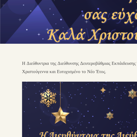
Η Διεύθυντρια της Διεύθυνσης Δευτεροβάθμιας Εκπάιδευσης 
Χριστούγεννα και Ευτυχισμένο το Νέο Έτος.