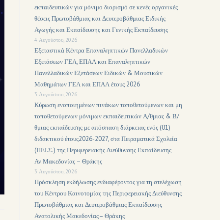
εκπαιδευτικών για μόνιμο διορισμό σε κενές οργανικές
θέσεις Πρωτοβάθμιας και Δευτεροβάθμιας Ειδικής
Αγωγής και Εκπαίδευσης και Γενικής Εκπαίδευσης
4 Αυγούστου, 2026
Εξεταστικά Κέντρα Επαναληπτικών Πανελλαδικών
Εξετάσεων ΓΕΛ, ΕΠΑΛ και Επαναληπτικών
Πανελλαδικών Εξετάσεων Ειδικών & Μουσικών
Μαθημάτων ΓΕΛ και ΕΠΑΛ έτους 2026
3 Αυγούστου, 2026
Κύρωση ενοποιημένων πινάκων τοποθετούμενων και μη
τοποθετούμενων μόνιμων εκπαιδευτικών Α/θμιας & Β/
θμιας εκπαίδευσης με απόσπαση διάρκειας ενός (01)
διδακτικού έτους2026-2027, στα Πειραματικά Σχολεία
(ΠΕΙ.Σ.) της Περιφερειακής Διεύθυνσης Εκπαίδευσης
Αν.Μακεδονίας – Θράκης
3 Αυγούστου, 2026
Πρόσκληση εκδήλωσης ενδιαφέροντος για τη στελέχωση
του Κέντρου Καινοτομίας της Περιφερειακής Διεύθυνσης
Πρωτοβάθμιας και Δευτεροβάθμιας Εκπαίδευσης
Ανατολικής Μακεδονίας– Θράκης