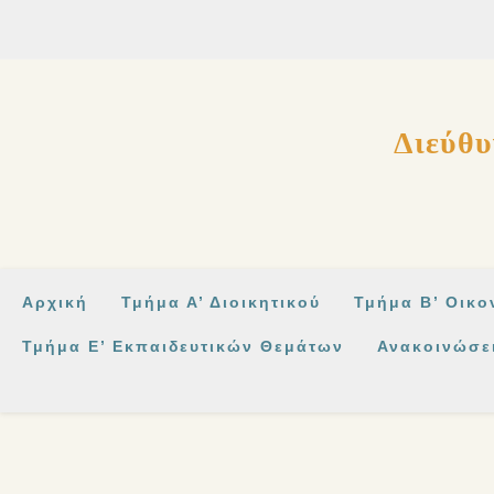
στο
περιεχόμενο
Διεύθυ
Αρχική
Τμήμα Α’ Διοικητικού
Τμήμα Β’ Οικο
Τμήμα Ε’ Εκπαιδευτικών Θεμάτων
Ανακοινώσε