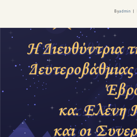
By
admin