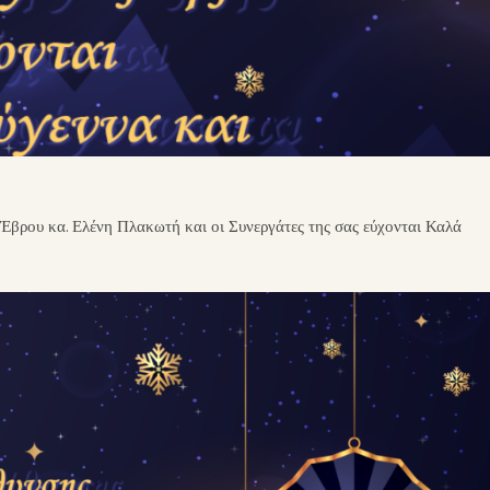
Έβρου κα. Ελένη Πλακωτή και οι Συνεργάτες της σας εύχονται Καλά