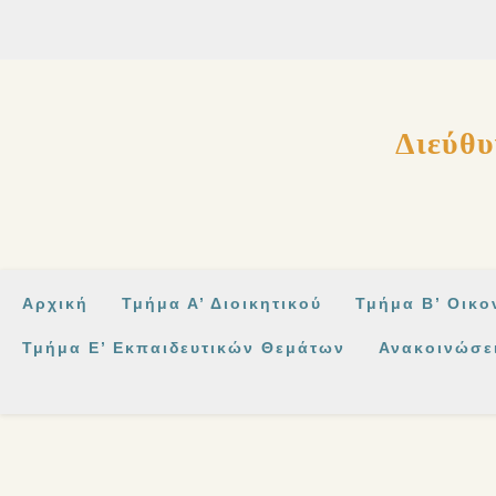
στο
περιεχόμενο
Διεύθυ
Αρχική
Τμήμα Α’ Διοικητικού
Τμήμα Β’ Οικο
Τμήμα Ε’ Εκπαιδευτικών Θεμάτων
Ανακοινώσε