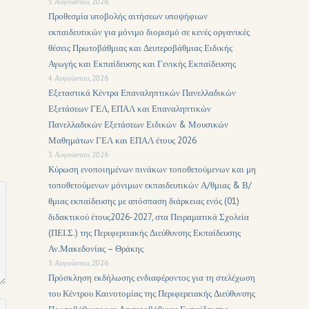
5 Αυγούστου, 2026
Προθεσμία υποβολής αιτήσεων υποψήφιων
εκπαιδευτικών για μόνιμο διορισμό σε κενές οργανικές
θέσεις Πρωτοβάθμιας και Δευτεροβάθμιας Ειδικής
Αγωγής και Εκπαίδευσης και Γενικής Εκπαίδευσης
4 Αυγούστου, 2026
Εξεταστικά Κέντρα Επαναληπτικών Πανελλαδικών
Εξετάσεων ΓΕΛ, ΕΠΑΛ και Επαναληπτικών
Πανελλαδικών Εξετάσεων Ειδικών & Μουσικών
Μαθημάτων ΓΕΛ και ΕΠΑΛ έτους 2026
3 Αυγούστου, 2026
Κύρωση ενοποιημένων πινάκων τοποθετούμενων και μη
τοποθετούμενων μόνιμων εκπαιδευτικών Α/θμιας & Β/
θμιας εκπαίδευσης με απόσπαση διάρκειας ενός (01)
διδακτικού έτους2026-2027, στα Πειραματικά Σχολεία
(ΠΕΙ.Σ.) της Περιφερειακής Διεύθυνσης Εκπαίδευσης
Αν.Μακεδονίας – Θράκης
3 Αυγούστου, 2026
Πρόσκληση εκδήλωσης ενδιαφέροντος για τη στελέχωση
του Κέντρου Καινοτομίας της Περιφερειακής Διεύθυνσης