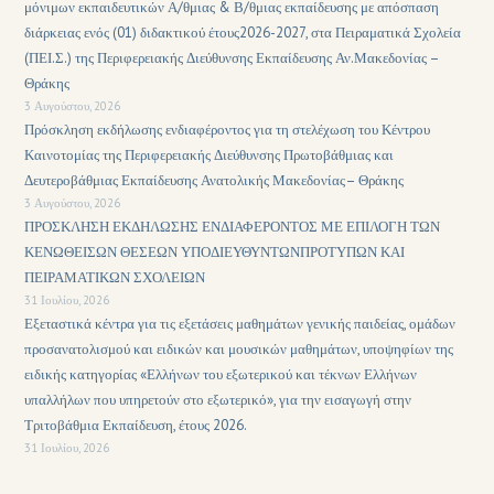
μόνιμων εκπαιδευτικών Α/θμιας & Β/θμιας εκπαίδευσης με απόσπαση
διάρκειας ενός (01) διδακτικού έτους2026-2027, στα Πειραματικά Σχολεία
(ΠΕΙ.Σ.) της Περιφερειακής Διεύθυνσης Εκπαίδευσης Αν.Μακεδονίας –
Θράκης
3 Αυγούστου, 2026
Πρόσκληση εκδήλωσης ενδιαφέροντος για τη στελέχωση του Κέντρου
Καινοτομίας της Περιφερειακής Διεύθυνσης Πρωτοβάθμιας και
Δευτεροβάθμιας Εκπαίδευσης Ανατολικής Μακεδονίας– Θράκης
3 Αυγούστου, 2026
ΠΡΟΣΚΛΗΣΗ ΕΚΔΗΛΩΣΗΣ ΕΝΔΙΑΦΕΡΟΝΤΟΣ ΜΕ ΕΠΙΛΟΓΗ ΤΩΝ
ΚΕΝΩΘΕΙΣΩΝ ΘΕΣΕΩΝ ΥΠΟΔΙΕΥΘΥΝΤΩΝΠΡΟΤΥΠΩΝ ΚΑΙ
ΠΕΙΡΑΜΑΤΙΚΩΝ ΣΧΟΛΕΙΩΝ
31 Ιουλίου, 2026
Εξεταστικά κέντρα για τις εξετάσεις μαθημάτων γενικής παιδείας, ομάδων
προσανατολισμού και ειδικών και μουσικών μαθημάτων, υποψηφίων της
ειδικής κατηγορίας «Ελλήνων του εξωτερικού και τέκνων Ελλήνων
υπαλλήλων που υπηρετούν στο εξωτερικό», για την εισαγωγή στην
Τριτοβάθμια Εκπαίδευση, έτους 2026.
31 Ιουλίου, 2026