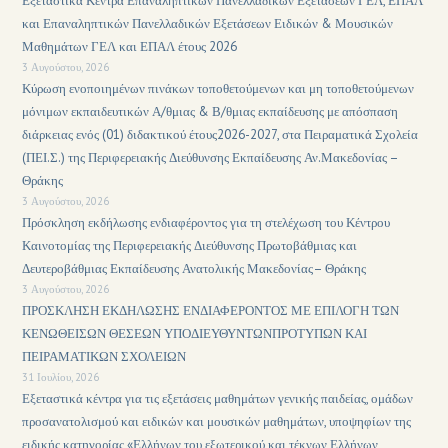
Εξεταστικά Κέντρα Επαναληπτικών Πανελλαδικών Εξετάσεων ΓΕΛ, ΕΠΑΛ
και Επαναληπτικών Πανελλαδικών Εξετάσεων Ειδικών & Μουσικών
Μαθημάτων ΓΕΛ και ΕΠΑΛ έτους 2026
3 Αυγούστου, 2026
Κύρωση ενοποιημένων πινάκων τοποθετούμενων και μη τοποθετούμενων
μόνιμων εκπαιδευτικών Α/θμιας & Β/θμιας εκπαίδευσης με απόσπαση
διάρκειας ενός (01) διδακτικού έτους2026-2027, στα Πειραματικά Σχολεία
(ΠΕΙ.Σ.) της Περιφερειακής Διεύθυνσης Εκπαίδευσης Αν.Μακεδονίας –
Θράκης
3 Αυγούστου, 2026
Πρόσκληση εκδήλωσης ενδιαφέροντος για τη στελέχωση του Κέντρου
Καινοτομίας της Περιφερειακής Διεύθυνσης Πρωτοβάθμιας και
Δευτεροβάθμιας Εκπαίδευσης Ανατολικής Μακεδονίας– Θράκης
3 Αυγούστου, 2026
ΠΡΟΣΚΛΗΣΗ ΕΚΔΗΛΩΣΗΣ ΕΝΔΙΑΦΕΡΟΝΤΟΣ ΜΕ ΕΠΙΛΟΓΗ ΤΩΝ
ΚΕΝΩΘΕΙΣΩΝ ΘΕΣΕΩΝ ΥΠΟΔΙΕΥΘΥΝΤΩΝΠΡΟΤΥΠΩΝ ΚΑΙ
ΠΕΙΡΑΜΑΤΙΚΩΝ ΣΧΟΛΕΙΩΝ
31 Ιουλίου, 2026
Εξεταστικά κέντρα για τις εξετάσεις μαθημάτων γενικής παιδείας, ομάδων
προσανατολισμού και ειδικών και μουσικών μαθημάτων, υποψηφίων της
ειδικής κατηγορίας «Ελλήνων του εξωτερικού και τέκνων Ελλήνων