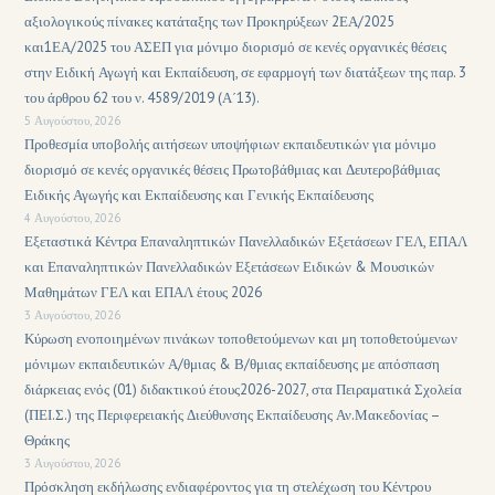
αξιολογικούς πίνακες κατάταξης των Προκηρύξεων 2ΕΑ/2025
και1ΕΑ/2025 του ΑΣΕΠ για μόνιμο διορισμό σε κενές οργανικές θέσεις
στην Ειδική Αγωγή και Εκπαίδευση, σε εφαρμογή των διατάξεων της παρ. 3
του άρθρου 62 του ν. 4589/2019 (Α΄13).
5 Αυγούστου, 2026
Προθεσμία υποβολής αιτήσεων υποψήφιων εκπαιδευτικών για μόνιμο
διορισμό σε κενές οργανικές θέσεις Πρωτοβάθμιας και Δευτεροβάθμιας
Ειδικής Αγωγής και Εκπαίδευσης και Γενικής Εκπαίδευσης
4 Αυγούστου, 2026
Εξεταστικά Κέντρα Επαναληπτικών Πανελλαδικών Εξετάσεων ΓΕΛ, ΕΠΑΛ
και Επαναληπτικών Πανελλαδικών Εξετάσεων Ειδικών & Μουσικών
Μαθημάτων ΓΕΛ και ΕΠΑΛ έτους 2026
3 Αυγούστου, 2026
Κύρωση ενοποιημένων πινάκων τοποθετούμενων και μη τοποθετούμενων
μόνιμων εκπαιδευτικών Α/θμιας & Β/θμιας εκπαίδευσης με απόσπαση
διάρκειας ενός (01) διδακτικού έτους2026-2027, στα Πειραματικά Σχολεία
(ΠΕΙ.Σ.) της Περιφερειακής Διεύθυνσης Εκπαίδευσης Αν.Μακεδονίας –
Θράκης
3 Αυγούστου, 2026
Πρόσκληση εκδήλωσης ενδιαφέροντος για τη στελέχωση του Κέντρου