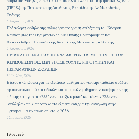
διάρκειας ενός (01) διδακτικού έτους2026-2027, στα Πειραματικά Σχολεία
(ΠΕΙ.Σ.) της Περιφερειακής Διεύθυνσης Εκπαίδευσης Αν.Μακεδονίας –
Θράκης
3 Αυγούστου, 2026
Πρόσκληση εκδήλωσης ενδιαφέροντος για τη στελέχωση του Κέντρου
Καινοτομίας της Περιφερειακής Διεύθυνσης Πρωτοβάθμιας και
Δευτεροβάθμιας Εκπαίδευσης Ανατολικής Μακεδονίας– Θράκης
3 Αυγούστου, 2026
ΠΡΟΣΚΛΗΣΗ ΕΚΔΗΛΩΣΗΣ ΕΝΔΙΑΦΕΡΟΝΤΟΣ ΜΕ ΕΠΙΛΟΓΗ ΤΩΝ
ΚΕΝΩΘΕΙΣΩΝ ΘΕΣΕΩΝ ΥΠΟΔΙΕΥΘΥΝΤΩΝΠΡΟΤΥΠΩΝ ΚΑΙ
ΠΕΙΡΑΜΑΤΙΚΩΝ ΣΧΟΛΕΙΩΝ
31 Ιουλίου, 2026
Εξεταστικά κέντρα για τις εξετάσεις μαθημάτων γενικής παιδείας, ομάδων
προσανατολισμού και ειδικών και μουσικών μαθημάτων, υποψηφίων της
ειδικής κατηγορίας «Ελλήνων του εξωτερικού και τέκνων Ελλήνων
υπαλλήλων που υπηρετούν στο εξωτερικό», για την εισαγωγή στην
Τριτοβάθμια Εκπαίδευση, έτους 2026.
31 Ιουλίου, 2026
Ιστορικό