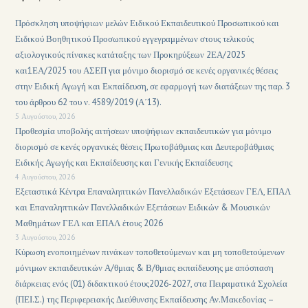
Πρόσκληση υποψήφιων μελών Ειδικού Εκπαιδευτικού Προσωπικού και
Ειδικού Βοηθητικού Προσωπικού εγγεγραμμένων στους τελικούς
αξιολογικούς πίνακες κατάταξης των Προκηρύξεων 2ΕΑ/2025
και1ΕΑ/2025 του ΑΣΕΠ για μόνιμο διορισμό σε κενές οργανικές θέσεις
στην Ειδική Αγωγή και Εκπαίδευση, σε εφαρμογή των διατάξεων της παρ. 3
του άρθρου 62 του ν. 4589/2019 (Α΄13).
5 Αυγούστου, 2026
Προθεσμία υποβολής αιτήσεων υποψήφιων εκπαιδευτικών για μόνιμο
διορισμό σε κενές οργανικές θέσεις Πρωτοβάθμιας και Δευτεροβάθμιας
Ειδικής Αγωγής και Εκπαίδευσης και Γενικής Εκπαίδευσης
4 Αυγούστου, 2026
Εξεταστικά Κέντρα Επαναληπτικών Πανελλαδικών Εξετάσεων ΓΕΛ, ΕΠΑΛ
και Επαναληπτικών Πανελλαδικών Εξετάσεων Ειδικών & Μουσικών
Μαθημάτων ΓΕΛ και ΕΠΑΛ έτους 2026
3 Αυγούστου, 2026
Κύρωση ενοποιημένων πινάκων τοποθετούμενων και μη τοποθετούμενων
μόνιμων εκπαιδευτικών Α/θμιας & Β/θμιας εκπαίδευσης με απόσπαση
διάρκειας ενός (01) διδακτικού έτους2026-2027, στα Πειραματικά Σχολεία
(ΠΕΙ.Σ.) της Περιφερειακής Διεύθυνσης Εκπαίδευσης Αν.Μακεδονίας –