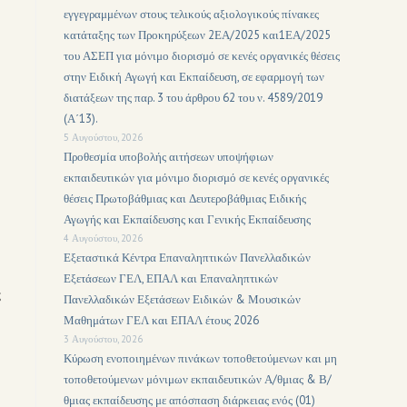
εγγεγραμμένων στους τελικούς αξιολογικούς πίνακες
κατάταξης των Προκηρύξεων 2ΕΑ/2025 και1ΕΑ/2025
του ΑΣΕΠ για μόνιμο διορισμό σε κενές οργανικές θέσεις
στην Ειδική Αγωγή και Εκπαίδευση, σε εφαρμογή των
διατάξεων της παρ. 3 του άρθρου 62 του ν. 4589/2019
(Α΄13).
5 Αυγούστου, 2026
Προθεσμία υποβολής αιτήσεων υποψήφιων
εκπαιδευτικών για μόνιμο διορισμό σε κενές οργανικές
θέσεις Πρωτοβάθμιας και Δευτεροβάθμιας Ειδικής
Αγωγής και Εκπαίδευσης και Γενικής Εκπαίδευσης
4 Αυγούστου, 2026
Εξεταστικά Κέντρα Επαναληπτικών Πανελλαδικών
Εξετάσεων ΓΕΛ, ΕΠΑΛ και Επαναληπτικών
ς
Πανελλαδικών Εξετάσεων Ειδικών & Μουσικών
Μαθημάτων ΓΕΛ και ΕΠΑΛ έτους 2026
3 Αυγούστου, 2026
Κύρωση ενοποιημένων πινάκων τοποθετούμενων και μη
τοποθετούμενων μόνιμων εκπαιδευτικών Α/θμιας & Β/
θμιας εκπαίδευσης με απόσπαση διάρκειας ενός (01)