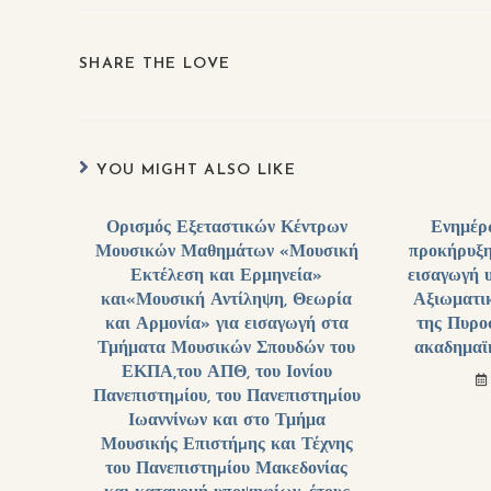
SHARE THE LOVE
YOU MIGHT ALSO LIKE
Ορισμός Εξεταστικών Κέντρων
Ενημέρ
Μουσικών Μαθημάτων «Μουσική
προκήρυξη
Εκτέλεση και Ερμηνεία»
εισαγωγή 
και«Μουσική Αντίληψη, Θεωρία
Αξιωματι
και Αρμονία» για εισαγωγή στα
της Πυρο
Τμήματα Μουσικών Σπουδών του
ακαδημαϊ
ΕΚΠΑ,του ΑΠΘ, του Ιονίου
Πανεπιστηµίου, του Πανεπιστηµίου
Ιωαννίνων και στο Τμήμα
Μουσικής Επιστήµης και Τέχνης
του Πανεπιστηµίου Μακεδονίας