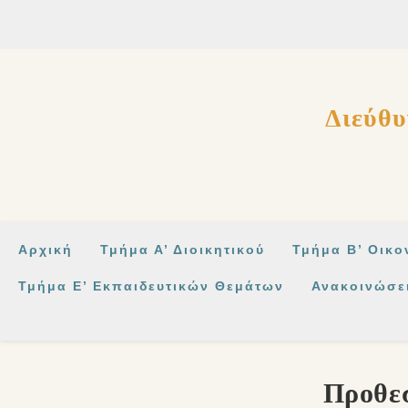
στο
περιεχόμενο
Διεύθυ
Αρχική
Τμήμα Α’ Διοικητικού
Τμήμα Β’ Οικο
Τμήμα Ε’ Εκπαιδευτικών Θεμάτων
Ανακοινώσε
Προθεσ