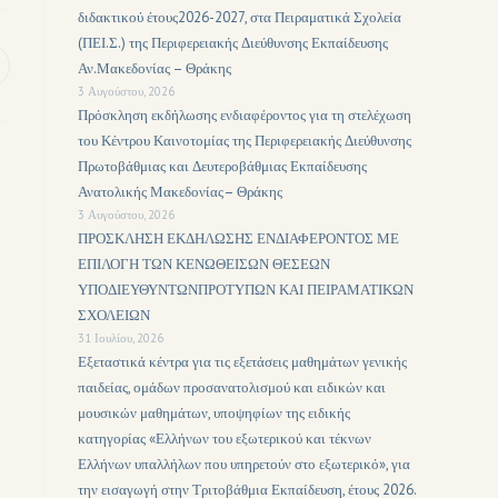
διδακτικού έτους2026-2027, στα Πειραματικά Σχολεία
(ΠΕΙ.Σ.) της Περιφερειακής Διεύθυνσης Εκπαίδευσης
Αν.Μακεδονίας – Θράκης
3 Αυγούστου, 2026
Πρόσκληση εκδήλωσης ενδιαφέροντος για τη στελέχωση
του Κέντρου Καινοτομίας της Περιφερειακής Διεύθυνσης
Πρωτοβάθμιας και Δευτεροβάθμιας Εκπαίδευσης
Ανατολικής Μακεδονίας– Θράκης
3 Αυγούστου, 2026
ΠΡΟΣΚΛΗΣΗ ΕΚΔΗΛΩΣΗΣ ΕΝΔΙΑΦΕΡΟΝΤΟΣ ΜΕ
ΕΠΙΛΟΓΗ ΤΩΝ ΚΕΝΩΘΕΙΣΩΝ ΘΕΣΕΩΝ
ΥΠΟΔΙΕΥΘΥΝΤΩΝΠΡΟΤΥΠΩΝ ΚΑΙ ΠΕΙΡΑΜΑΤΙΚΩΝ
ΣΧΟΛΕΙΩΝ
31 Ιουλίου, 2026
Εξεταστικά κέντρα για τις εξετάσεις μαθημάτων γενικής
παιδείας, ομάδων προσανατολισμού και ειδικών και
μουσικών μαθημάτων, υποψηφίων της ειδικής
κατηγορίας «Ελλήνων του εξωτερικού και τέκνων
Ελλήνων υπαλλήλων που υπηρετούν στο εξωτερικό», για
την εισαγωγή στην Τριτοβάθμια Εκπαίδευση, έτους 2026.