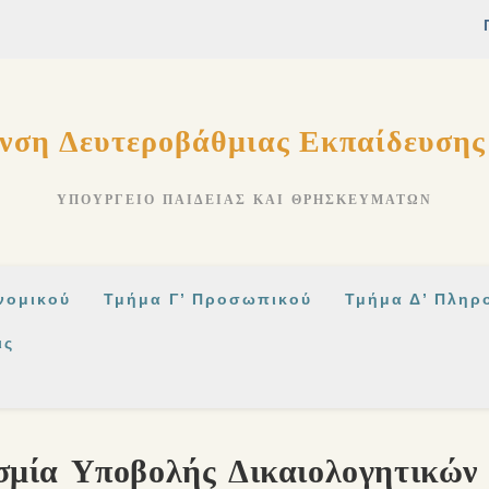
νση Δευτεροβάθμιας Εκπαίδευση
ΥΠΟΥΡΓΕΊΟ ΠΑΙΔΕΊΑΣ ΚΑΙ ΘΡΗΣΚΕΥΜΆΤΩΝ
νομικού
Τμήμα Γ’ Προσωπικού
Τμήμα Δ’ Πληρ
ις
μία Υποβολής Δικαιολογητικών