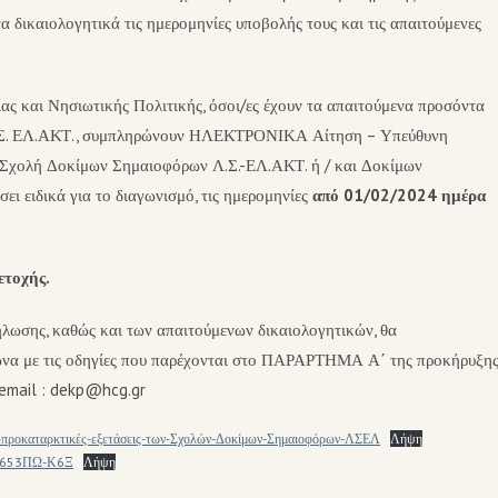
 δικαιολογητικά τις ημερομηνίες υποβολής τους και τις απαιτούμενες
ς και Νησιωτικής Πολιτικής, όσοι/ες έχουν τα απαιτούμενα προσόντα
υ Λ.Σ. ΕΛ.ΑΚΤ., συμπληρώνουν ΗΛΕΚΤΡΟΝΙΚΑ Αίτηση – Υπεύθυνη
 Σχολή Δοκίμων Σημαιοφόρων Λ.Σ.-ΕΛ.ΑΚΤ. ή / και Δοκίμων
ι ειδικά για το διαγωνισμό, τις ημερομηνίες
από 01/02/2024 ημέρα
ετοχής.
λωσης, καθώς και των απαιτούμενων δικαιολογητικών, θα
με τις οδηγίες που παρέχονται στο ΠΑΡΑΡΤΗΜΑ Α΄ της προκήρυξη
 email : dekp@hcg.gr
-προκαταρκτικές-εξετάσεις-των-Σχολών-Δοκίμων-Σημαιοφόρων-ΛΣΕΛ
Λήψη
653ΠΩ-Κ6Ξ
Λήψη