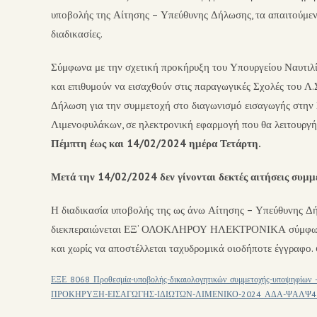
υποβολής της Αίτησης – Υπεύθυνης Δήλωσης, τα απαιτούμενα
διαδικασίες.
Σύμφωνα με την σχετική προκήρυξη του Υπουργείου Ναυτιλία
και επιθυμούν να εισαχθούν στις παραγωγικές Σχολές το
Δήλωση για την συμμετοχή στο διαγωνισμό εισαγωγής στην
Λιμενοφυλάκων, σε ηλεκτρονική εφαρμογή που θα λειτουργήσε
Πέμπτη έως και 14/02/2024 ημέρα Τετάρτη.
Μετά την 14/02/2024 δεν γίνονται δεκτές αιτήσεις συμμ
Η διαδικασία υποβολής της ως άνω Αίτησης – Υπεύθυνης Δή
διεκπεραιώνεται ΕΞ’ ΟΛΟΚΛΗΡΟΥ ΗΛΕΚΤΡΟΝΙΚΑ σύμφωνα 
και χωρίς να αποστέλλεται ταχυδρομικά οιοδήποτε έγγραφο.
ΕΞΕ_8068_Προθεσμία-υποβολής-δικαιολογητικών_συμμετοχής-υποψηφίων_
ΠΡΟΚΗΡΥΞΗ-ΕΙΣΑΓΩΓΗΣ-ΙΔΙΩΤΩΝ-ΛΙΜΕΝΙΚΟ-2024_ΑΔΑ-ΨΑΛΨ4