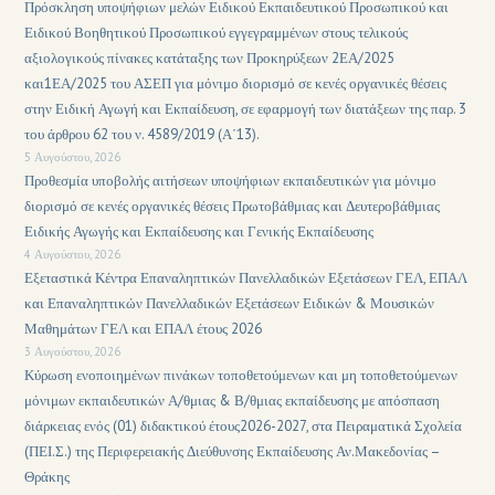
Πρόσκληση υποψήφιων μελών Ειδικού Εκπαιδευτικού Προσωπικού και
Ειδικού Βοηθητικού Προσωπικού εγγεγραμμένων στους τελικούς
αξιολογικούς πίνακες κατάταξης των Προκηρύξεων 2ΕΑ/2025
και1ΕΑ/2025 του ΑΣΕΠ για μόνιμο διορισμό σε κενές οργανικές θέσεις
στην Ειδική Αγωγή και Εκπαίδευση, σε εφαρμογή των διατάξεων της παρ. 3
του άρθρου 62 του ν. 4589/2019 (Α΄13).
5 Αυγούστου, 2026
Προθεσμία υποβολής αιτήσεων υποψήφιων εκπαιδευτικών για μόνιμο
διορισμό σε κενές οργανικές θέσεις Πρωτοβάθμιας και Δευτεροβάθμιας
Ειδικής Αγωγής και Εκπαίδευσης και Γενικής Εκπαίδευσης
4 Αυγούστου, 2026
Εξεταστικά Κέντρα Επαναληπτικών Πανελλαδικών Εξετάσεων ΓΕΛ, ΕΠΑΛ
και Επαναληπτικών Πανελλαδικών Εξετάσεων Ειδικών & Μουσικών
Μαθημάτων ΓΕΛ και ΕΠΑΛ έτους 2026
3 Αυγούστου, 2026
Κύρωση ενοποιημένων πινάκων τοποθετούμενων και μη τοποθετούμενων
μόνιμων εκπαιδευτικών Α/θμιας & Β/θμιας εκπαίδευσης με απόσπαση
διάρκειας ενός (01) διδακτικού έτους2026-2027, στα Πειραματικά Σχολεία
(ΠΕΙ.Σ.) της Περιφερειακής Διεύθυνσης Εκπαίδευσης Αν.Μακεδονίας –
Θράκης