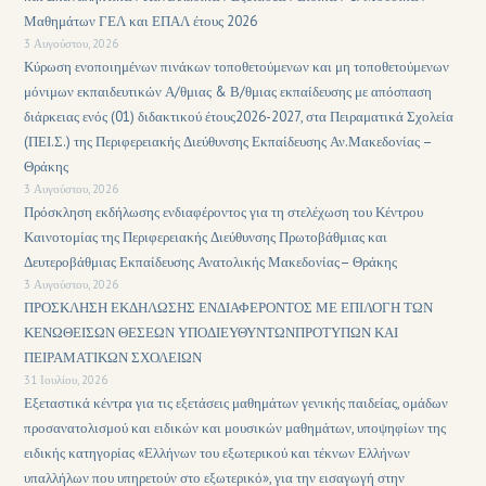
Μαθημάτων ΓΕΛ και ΕΠΑΛ έτους 2026
3 Αυγούστου, 2026
Κύρωση ενοποιημένων πινάκων τοποθετούμενων και μη τοποθετούμενων
μόνιμων εκπαιδευτικών Α/θμιας & Β/θμιας εκπαίδευσης με απόσπαση
διάρκειας ενός (01) διδακτικού έτους2026-2027, στα Πειραματικά Σχολεία
(ΠΕΙ.Σ.) της Περιφερειακής Διεύθυνσης Εκπαίδευσης Αν.Μακεδονίας –
Θράκης
3 Αυγούστου, 2026
Πρόσκληση εκδήλωσης ενδιαφέροντος για τη στελέχωση του Κέντρου
Καινοτομίας της Περιφερειακής Διεύθυνσης Πρωτοβάθμιας και
Δευτεροβάθμιας Εκπαίδευσης Ανατολικής Μακεδονίας– Θράκης
3 Αυγούστου, 2026
ΠΡΟΣΚΛΗΣΗ ΕΚΔΗΛΩΣΗΣ ΕΝΔΙΑΦΕΡΟΝΤΟΣ ΜΕ ΕΠΙΛΟΓΗ ΤΩΝ
ΚΕΝΩΘΕΙΣΩΝ ΘΕΣΕΩΝ ΥΠΟΔΙΕΥΘΥΝΤΩΝΠΡΟΤΥΠΩΝ ΚΑΙ
ΠΕΙΡΑΜΑΤΙΚΩΝ ΣΧΟΛΕΙΩΝ
31 Ιουλίου, 2026
Εξεταστικά κέντρα για τις εξετάσεις μαθημάτων γενικής παιδείας, ομάδων
προσανατολισμού και ειδικών και μουσικών μαθημάτων, υποψηφίων της
ειδικής κατηγορίας «Ελλήνων του εξωτερικού και τέκνων Ελλήνων
υπαλλήλων που υπηρετούν στο εξωτερικό», για την εισαγωγή στην