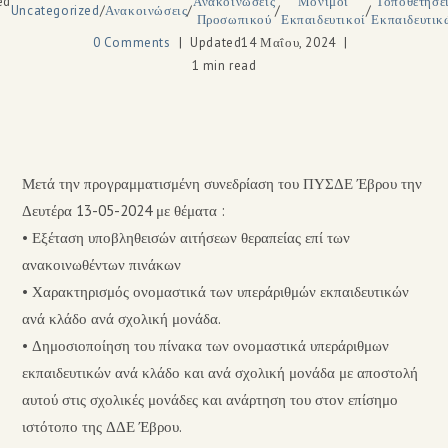
ed
Ανακοινώσεις
Μόνιμοι
Τοποθετήσε
Uncategorized
/
Ανακοινώσεις
/
/
/
Προσωπικού
Εκπαιδευτικοί
Εκπαιδευτικ
0 Comments
Updated
14 Μαΐου, 2024
1 min read
Μετά την προγραμματισμένη συνεδρίαση του ΠΥΣΔΕ Έβρου την
Δευτέρα 13-05-2024 με θέματα :
• Εξέταση υποβληθεισών αιτήσεων θεραπείας επί των
ανακοινωθέντων πινάκων
• Χαρακτηρισμός ονομαστικά των υπεράριθμών εκπαιδευτικών
ανά κλάδο ανά σχολική μονάδα.
• Δημοσιοποίηση του πίνακα των ονομαστικά υπεράριθμων
εκπαιδευτικών ανά κλάδο και ανά σχολική μονάδα με αποστολή
αυτού στις σχολικές μονάδες και ανάρτηση του στον επίσημο
ιστότοπο της ΔΔΕ Έβρου.