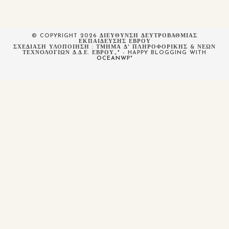
© COPYRIGHT 2026 ΔΙΕΥΘΥΝΣΗ ΔΕΥΤΡΟΒΑΘΜΙΑΣ
ΕΚΠΑΙΔΕΥΣΗΣ ΕΒΡΟΥ
ΣΧΕΔΙΆΣΗ ΥΛΟΠΟΊΗΣΗ : ΤΜΉΜΑ Δ' ΠΛΗΡΟΦΟΡΙΚΉΣ & ΝΈΩΝ
ΤΕΧΝΟΛΟΓΙΏΝ Δ.Δ.Ε. ΈΒΡΟΥ_" - HAPPY BLOGGING WITH
OCEANWP
"