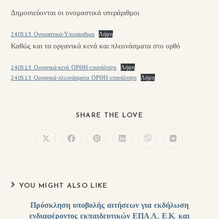
Δημοσιεύονται οι ονομαστικά υπεράριθμοι
240513_Ονομαστικά-Υπεράριθμοι
Λήψη
Καθώς και τα οργανικά κενά και πλεονάσματα στο ορθό
240513_Οργανικά-κενά_ΟΡΘΗ-επανάληψη
Λήψη
240513_Οργανικά-πλεονάσματα_ΟΡΘΗ-επανάληψη
Λήψη
SHARE THE LOVE
YOU MIGHT ALSO LIKE
Πρόσκληση υποβολής αιτήσεων για εκδήλωση
ενδιαφέροντος εκπαιδευτικών ΕΠΑ.Λ., Ε.Κ. και