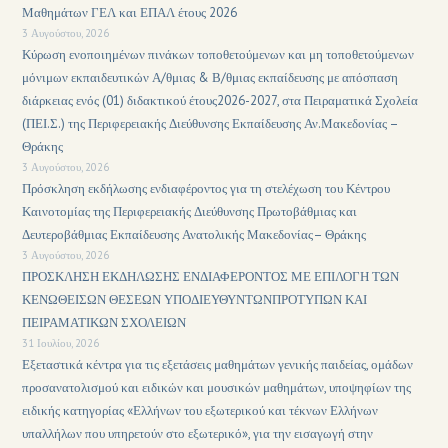
Μαθημάτων ΓΕΛ και ΕΠΑΛ έτους 2026
3 Αυγούστου, 2026
Κύρωση ενοποιημένων πινάκων τοποθετούμενων και μη τοποθετούμενων
μόνιμων εκπαιδευτικών Α/θμιας & Β/θμιας εκπαίδευσης με απόσπαση
διάρκειας ενός (01) διδακτικού έτους2026-2027, στα Πειραματικά Σχολεία
(ΠΕΙ.Σ.) της Περιφερειακής Διεύθυνσης Εκπαίδευσης Αν.Μακεδονίας –
Θράκης
3 Αυγούστου, 2026
Πρόσκληση εκδήλωσης ενδιαφέροντος για τη στελέχωση του Κέντρου
Καινοτομίας της Περιφερειακής Διεύθυνσης Πρωτοβάθμιας και
Δευτεροβάθμιας Εκπαίδευσης Ανατολικής Μακεδονίας– Θράκης
3 Αυγούστου, 2026
ΠΡΟΣΚΛΗΣΗ ΕΚΔΗΛΩΣΗΣ ΕΝΔΙΑΦΕΡΟΝΤΟΣ ΜΕ ΕΠΙΛΟΓΗ ΤΩΝ
ΚΕΝΩΘΕΙΣΩΝ ΘΕΣΕΩΝ ΥΠΟΔΙΕΥΘΥΝΤΩΝΠΡΟΤΥΠΩΝ ΚΑΙ
ΠΕΙΡΑΜΑΤΙΚΩΝ ΣΧΟΛΕΙΩΝ
31 Ιουλίου, 2026
Εξεταστικά κέντρα για τις εξετάσεις μαθημάτων γενικής παιδείας, ομάδων
προσανατολισμού και ειδικών και μουσικών μαθημάτων, υποψηφίων της
ειδικής κατηγορίας «Ελλήνων του εξωτερικού και τέκνων Ελλήνων
υπαλλήλων που υπηρετούν στο εξωτερικό», για την εισαγωγή στην