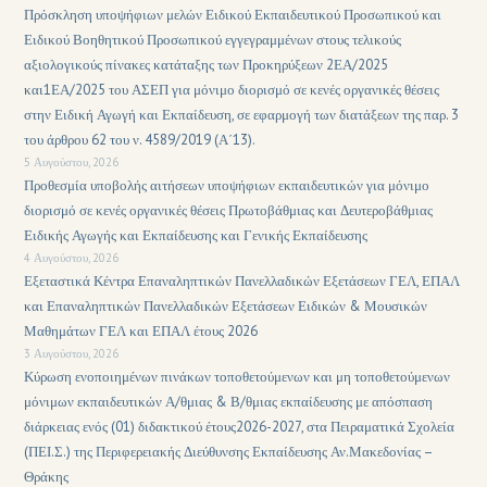
Πρόσκληση υποψήφιων μελών Ειδικού Εκπαιδευτικού Προσωπικού και
Ειδικού Βοηθητικού Προσωπικού εγγεγραμμένων στους τελικούς
αξιολογικούς πίνακες κατάταξης των Προκηρύξεων 2ΕΑ/2025
και1ΕΑ/2025 του ΑΣΕΠ για μόνιμο διορισμό σε κενές οργανικές θέσεις
στην Ειδική Αγωγή και Εκπαίδευση, σε εφαρμογή των διατάξεων της παρ. 3
του άρθρου 62 του ν. 4589/2019 (Α΄13).
5 Αυγούστου, 2026
Προθεσμία υποβολής αιτήσεων υποψήφιων εκπαιδευτικών για μόνιμο
διορισμό σε κενές οργανικές θέσεις Πρωτοβάθμιας και Δευτεροβάθμιας
Ειδικής Αγωγής και Εκπαίδευσης και Γενικής Εκπαίδευσης
4 Αυγούστου, 2026
Εξεταστικά Κέντρα Επαναληπτικών Πανελλαδικών Εξετάσεων ΓΕΛ, ΕΠΑΛ
και Επαναληπτικών Πανελλαδικών Εξετάσεων Ειδικών & Μουσικών
Μαθημάτων ΓΕΛ και ΕΠΑΛ έτους 2026
3 Αυγούστου, 2026
Κύρωση ενοποιημένων πινάκων τοποθετούμενων και μη τοποθετούμενων
μόνιμων εκπαιδευτικών Α/θμιας & Β/θμιας εκπαίδευσης με απόσπαση
διάρκειας ενός (01) διδακτικού έτους2026-2027, στα Πειραματικά Σχολεία
(ΠΕΙ.Σ.) της Περιφερειακής Διεύθυνσης Εκπαίδευσης Αν.Μακεδονίας –
Θράκης