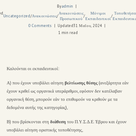
By
admin
ed
Ανακοινώσεις
Μόνιμοι
Τοποθετήσε
Uncategorized
/
Ανακοινώσεις
/
/
/
Προσωπικού
Εκπαιδευτικοί
Εκπαιδευτικ
0 Comments
Updated
31 Μαΐου, 2024
1 min read
Καλούνται οι εκπαιδευτικοί:
Α) που έχουν υποβάλει αίτηση
βελτίωσης θέσης
(ανεξάρτητα εάν
έχουν κριθεί ως οργανικά υπεράριθμοι, εφόσον δεν κατέλαβαν
οργανική θέση, μπορούν εάν το επιθυμούν να κριθούν με τα
δεδομένα αυτής της κατηγορίας),
Β) που βρίσκονται στη
διάθεση
του Π.Υ.Σ.Δ.Ε. Έβρου και έχουν
υποβάλει αίτηση οριστικής τοποθέτησης,