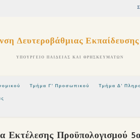
νση Δευτεροβάθμιας Εκπαίδευση
ΥΠΟΥΡΓΕΊΟ ΠΑΙΔΕΊΑΣ ΚΑΙ ΘΡΗΣΚΕΥΜΆΤΩΝ
νομικού
Τμήμα Γ’ Προσωπικού
Τμήμα Δ’ Πληρ
ις
ία Εκτέλεσης Προϋπολογισμού 5