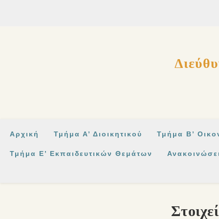
στο
περιεχόμενο
Διεύθυ
Αρχική
Τμήμα Α’ Διοικητικού
Τμήμα Β’ Οικο
Τμήμα Ε’ Εκπαιδευτικών Θεμάτων
Ανακοινώσε
Στοιχε