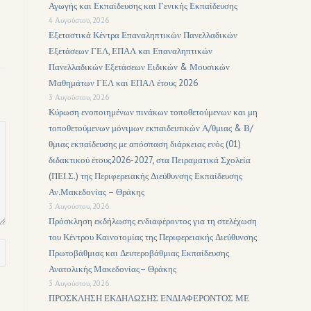
Αγωγής και Εκπαίδευσης και Γενικής Εκπαίδευσης
4 Αυγούστου, 2026
Εξεταστικά Κέντρα Επαναληπτικών Πανελλαδικών
Εξετάσεων ΓΕΛ, ΕΠΑΛ και Επαναληπτικών
Πανελλαδικών Εξετάσεων Ειδικών & Μουσικών
Μαθημάτων ΓΕΛ και ΕΠΑΛ έτους 2026
3 Αυγούστου, 2026
Κύρωση ενοποιημένων πινάκων τοποθετούμενων και μη
τοποθετούμενων μόνιμων εκπαιδευτικών Α/θμιας & Β/
θμιας εκπαίδευσης με απόσπαση διάρκειας ενός (01)
διδακτικού έτους2026-2027, στα Πειραματικά Σχολεία
(ΠΕΙ.Σ.) της Περιφερειακής Διεύθυνσης Εκπαίδευσης
Αν.Μακεδονίας – Θράκης
3 Αυγούστου, 2026
Πρόσκληση εκδήλωσης ενδιαφέροντος για τη στελέχωση
του Κέντρου Καινοτομίας της Περιφερειακής Διεύθυνσης
Πρωτοβάθμιας και Δευτεροβάθμιας Εκπαίδευσης
Ανατολικής Μακεδονίας– Θράκης
3 Αυγούστου, 2026
ΠΡΟΣΚΛΗΣΗ ΕΚΔΗΛΩΣΗΣ ΕΝΔΙΑΦΕΡΟΝΤΟΣ ΜΕ