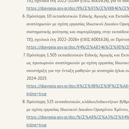
ΤΕ), σχολικά έτη 2022-2026» (ΟΠΣ:6001626), για το διδ
https://diavgeia.gov.gr/doc/9%CE%93%CE%98846
Πρόσληψη 10 εκπαιδευτικών Ειδικής Αγωγής και Εκπαίδε
αναπληρωτών με σχέση εργασίας Ιδιωτικού Δικαίου Ορισ
συστηματικής φοίτησης και συμπερίληψης στην εκπαίδευσ
ΤΕ), σχολικά έτη 2022-2026» (ΟΠΣ:6001626), σε Πρότυπα
https://diavgeia.gov.gr/doc/94%CE%A8346%CE%9
Πρόσληψη 1.503 εκπαιδευτικών Ειδικής Αγωγής και Εκπα
ως προσωρινών αναπληρωτών με σχέση εργασίας Ιδιωτικο
υποστήριξη για την ένταξη μαθητών με αναπηρία ή/και ειδ
2024-2025
https://diavgeia.gov.gr/doc/6%CE%9B%CE%9F%
inline=true
Πρόσληψη 325 εκπαιδευτικών, κλάδων/ειδικοτήτων Β/θμ
με σχέση εργασίας Ιδιωτικού Δικαίου Ορισμένου Χρόνου,
https://diavgeia.gov.gr/doc/%CE%A8%CE%A3%C
inline=true