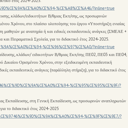
ακτικό έτος 2024-2025.
%CE%9D%CE%9A%CE%A0%CE%94-%CE%A8%CE%A46/?inline=true
υσης, κλάδων/ειδικοτήτων Β/θμιας Εκπ/σης, ως προσωρινών
μένου Χρόνου, στο πλαίσιο υλοποίησης του έργου «Υποστήριξη ενιαίας
η μαθητών με αναπηρία ή και ειδικές εκπαιδευτικές ανάγκες (ΣΜΕΑΕ +
 και Πειραματικά Σχολεία, για το διδακτικό έτος 2024-2025.
D%CE%9A%CE%A0%CE%94-%CE%96%CE%97%CE%A0/?inline=true
ίδευσης, κλάδων/ ειδικοτήτων Β/θμιας Εκπ/σης ΠΕ02, ΠΕ03 και ΠΕ04,
ύ Δικαίου Ορισμένου Χρόνου, στην εξειδικευμένη εκπαιδευτική
ικές εκπαιδευτικές ανάγκες (παράλληλη στήριξη), για το διδακτικό έτος
CE%A846%CE%9D%CE%9A%CE%A0%CE%94-%CE%95%CE%95%CE%9F/?
ιας Εκπαίδευσης, στη Γενική Εκπαίδευση, ως προσωρινών αναπληρωτών
 για το διδακτικό έτος 2024-2025
E%94%CE%9746%CE%9D%CE%9A%CE%A0%CE%94-%CE%9F%CE%9E7/?