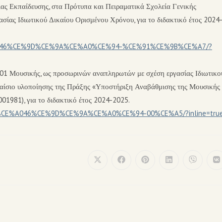
ας Εκπαίδευσης, στα Πρότυπα και Πειραματικά Σχολεία Γενικής
ίας Ιδιωτικού Δικαίου Ορισμένου Χρόνου, για το διδακτικό έτος 2024
CE%9E46%CE%9D%CE%9A%CE%A0%CE%94-%CE%91%CE%9B%CE%A7/?
01 Μουσικής, ως προσωρινών αναπληρωτών με σχέση εργασίας Ιδιωτικο
αίσιο υλοποίησης της Πράξης «Υποστήριξη Αναβάθμισης της Μουσικής
1981), για το διδακτικό έτος 2024-2025.
A1%CE%A046%CE%9D%CE%9A%CE%A0%CE%94-00%CE%A5/?inline=tru