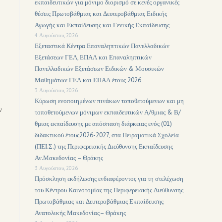
εκπαιδευτικών για μόνιμο διορισμό σε κενές οργανικές
θέσεις Πρωτοβάθμιας και Δευτεροβάθμιας Ειδικής
Αγωγής και Εκπαίδευσης και Γενικής Εκπαίδευσης
4 Αυγούστου, 2026
Εξεταστικά Κέντρα Επαναληπτικών Πανελλαδικών
Εξετάσεων ΓΕΛ, ΕΠΑΛ και Επαναληπτικών
Πανελλαδικών Εξετάσεων Ειδικών & Μουσικών
Μαθημάτων ΓΕΛ και ΕΠΑΛ έτους 2026
3 Αυγούστου, 2026
Κύρωση ενοποιημένων πινάκων τοποθετούμενων και μη
ν
τοποθετούμενων μόνιμων εκπαιδευτικών Α/θμιας & Β/
θμιας εκπαίδευσης με απόσπαση διάρκειας ενός (01)
διδακτικού έτους2026-2027, στα Πειραματικά Σχολεία
(ΠΕΙ.Σ.) της Περιφερειακής Διεύθυνσης Εκπαίδευσης
Αν.Μακεδονίας – Θράκης
3 Αυγούστου, 2026
Πρόσκληση εκδήλωσης ενδιαφέροντος για τη στελέχωση
του Κέντρου Καινοτομίας της Περιφερειακής Διεύθυνσης
Πρωτοβάθμιας και Δευτεροβάθμιας Εκπαίδευσης
Ανατολικής Μακεδονίας– Θράκης