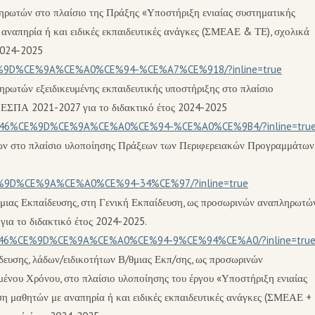
τών στο πλαίσιο της Πράξης «Υποστήριξη ενιαίας συστηματικής
αναπηρία ή και ειδικές εκπαιδευτικές ανάγκες (ΣΜΕΑΕ & ΤΕ), σχολικά
2024-2025
%CE%9D%CE%9A%CE%A0%CE%94-%CE%A7%CE%918/?inline=true
τών εξειδικευμένης εκπαιδευτικής υποστήριξης στο πλαίσιο
ΕΣΠΑ 2021-2027 για το διδακτικό έτος 2024-2025
%A746%CE%9D%CE%9A%CE%A0%CE%94-%CE%A0%CE%9B4/?inline=tru
 στο πλαίσιο υλοποίησης Πράξεων των Περιφερειακών Προγραμμάτων
CE%9D%CE%9A%CE%A0%CE%94-34%CE%97/?inline=true
θμιας Εκπαίδευσης, στη Γενική Εκπαίδευση, ως προσωρινών αναπληρωτώ
για το διδακτικό έτος 2024-2025.
92646%CE%9D%CE%9A%CE%A0%CE%94-9%CE%94%CE%A0/?inline=tru
ευσης, λάδων/ειδικοτήτων Β/θμιας Εκπ/σης, ως προσωρινών
μένου Χρόνου, στο πλαίσιο υλοποίησης του έργου «Υποστήριξη ενιαίας
η μαθητών με αναπηρία ή και ειδικές εκπαιδευτικές ανάγκες (ΣΜΕΑΕ +