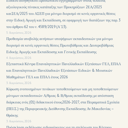
Ειδικού Βοηθητικού Προσωπικού εγγεγραμμένων στους τελικούς
αξιολογικούς πίνακες κατάταξης των Προκηρύξεων 2ΕΑ/2025
και1ΕΑ/2025 του ΑΣΕΠ για μόνιμο διορισμό σε κενές οργανικές θέσεις
στην Ειδική Αγωγή και Εκπαίδευση, σε εφαρμογή των διατάξεων της παρ. 3
του άρθρου 62 του ν. 4589/2019 (Α΄13).
5 Αυγούστου, 2026
Προθεσμία υποβολής αιτήσεων υποψήφιων εκπαιδευτικών για μόνιμο
διορισμό σε κενές οργανικές θέσεις Πρωτοβάθμιας και Δευτεροβάθμιας
Ειδικής Αγωγής και Εκπαίδευσης και Γενικής Εκπαίδευσης
4 Αυγούστου, 2026
Εξεταστικά Κέντρα Επαναληπτικών Πανελλαδικών Εξετάσεων ΓΕΛ, ΕΠΑΛ
και Επαναληπτικών Πανελλαδικών Εξετάσεων Ειδικών & Μουσικών
Μαθημάτων ΓΕΛ και ΕΠΑΛ έτους 2026
3 Αυγούστου, 2026
Κύρωση ενοποιημένων πινάκων τοποθετούμενων και μη τοποθετούμενων
μόνιμων εκπαιδευτικών Α/θμιας & Β/θμιας εκπαίδευσης με απόσπαση
διάρκειας ενός (01) διδακτικού έτους2026-2027, στα Πειραματικά Σχολεία
(ΠΕΙ.Σ.) της Περιφερειακής Διεύθυνσης Εκπαίδευσης Αν.Μακεδονίας –
Θράκης
3 Αυγούστου, 2026
Πρόσκληση εκδήλωσης ενδιαφέροντος για τη στελέχωση του Κέντρου