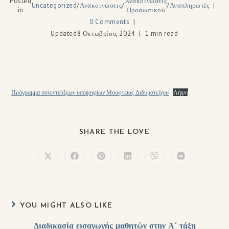
Posted
Ανακοινώσεις
Uncategorized
/
Ανακοινώσεις
/
/
Αναπληρωτές
in
Προσωπικού
0 Comments
Updated
8 Οκτωβρίου, 2024
1 min read
Πρόγραμμα συνεντεύξεων υποψηφίων Μουφτειας Διδυμοτείχου
Λήψη
SHARE THE LOVE
YOU MIGHT ALSO LIKE
Διαδικασία εισαγωγής μαθητών στην Α΄ τάξη