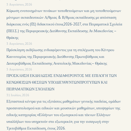
3 Αυγούστου, 2026
Κύρωση ενοποιημένων πινάκων τοποθετούμενων και μη τοποθετούμενων
μόνιμων εκπαιδευτικών Α/θμιας & Β/θμιας εκπαίδευσης με απόσπαση
διάρκειας ενός (01) διδακτικού έτους2026-2027, στα Πειραματικά Σχολεία
(ΠΕΙ.Σ.) της Περιφερειακής Διεύθυνσης Εκπαίδευσης Αν.Μακεδονίας –
Θράκης
3 Αυγούστου, 2026
Πρόσκληση εκδήλωσης ενδιαφέροντος για τη στελέχωση του Κέντρου
Καινοτομίας της Περιφερειακής Διεύθυνσης Πρωτοβάθμιας και
Δευτεροβάθμιας Εκπαίδευσης Ανατολικής Μακεδονίας– Θράκης
3 Αυγούστου, 2026
ΠΡΟΣΚΛΗΣΗ ΕΚΔΗΛΩΣΗΣ ΕΝΔΙΑΦΕΡΟΝΤΟΣ ΜΕ ΕΠΙΛΟΓΗ ΤΩΝ
ΚΕΝΩΘΕΙΣΩΝ ΘΕΣΕΩΝ ΥΠΟΔΙΕΥΘΥΝΤΩΝΠΡΟΤΥΠΩΝ ΚΑΙ
ΠΕΙΡΑΜΑΤΙΚΩΝ ΣΧΟΛΕΙΩΝ
31 Ιουλίου, 2026
Εξεταστικά κέντρα για τις εξετάσεις μαθημάτων γενικής παιδείας, ομάδων
προσανατολισμού και ειδικών και μουσικών μαθημάτων, υποψηφίων της
ειδικής κατηγορίας «Ελλήνων του εξωτερικού και τέκνων Ελλήνων
υπαλλήλων που υπηρετούν στο εξωτερικό», για την εισαγωγή στην
Τριτοβάθμια Εκπαίδευση, έτους 2026.