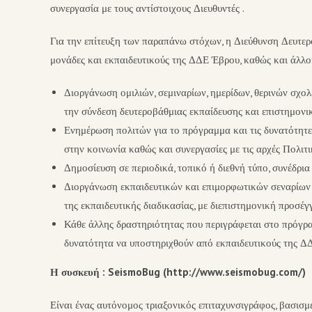
συνεργασία με τους αντίστοιχους Διευθυντές .
Για την επίτευξη των παραπάνω στόχων, η Διεύθυνση Δευτερ
μονάδες και εκπαιδευτικούς της ΔΔΕ Έβρου, καθώς και άλλου
Διοργάνωση ομιλιών, σεμιναρίων, ημερίδων, θερινών σχο
την σύνδεση δευτεροβάθμιας εκπαίδευσης και επιστημονι
Ενημέρωση πολιτών για το πρόγραμμα και τις δυνατότητες
στην κοινωνία καθώς και συνεργασίες με τις αρχές Πολιτ
Δημοσίευση σε περιοδικά, τοπικό ή διεθνή τύπο, συνέδρια 
Διοργάνωση εκπαιδευτικών και επιμορφωτικών σεναρίων 
της εκπαιδευτικής διαδικασίας, με διεπιστημονική προσέγ
Κάθε άλλης δραστηριότητας που περιγράφεται στο πρόγρ
δυνατότητα να υποστηριχθούν από εκπαιδευτικούς της Δ
Η συσκευή : SeismoBug (http://www.seismobug.com/)
Είναι ένας αυτόνομος τριαξονικός επιταχυνσιγράφος, βασισ