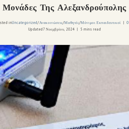
Μονάδες Της Αλεξανδρούπολης
sted in
Uncategorized
/
Ανακοινώσεις
/
Μαθητές
/
Μόνιμοι Εκπαιδευτικοί
0
Updated
7 Νοεμβρίου, 2024
5 mins read