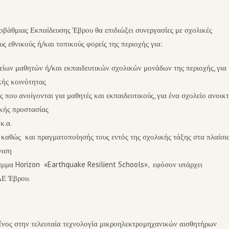
οβάθμιας Εκπαίδευσης Έβρου θα επιδιώξει συνεργασίες με σχολικές
ς εθνικούς ή/και τοπικούς φορείς της περιοχής για:
λείων μαθητών ή/και εκπαιδευτικών σχολικών μονάδων της περιοχής, για
κής κοινότητας
 που ανοίγονται για μαθητές και εκπαιδευτικούς, για ένα σχολείο ανοικ
ικής προστασίας
κ.α.
καθώς και πραγματοποίησής τους εντός της σχολικής τάξης στα πλαίσι
γιση
αμμα Horizon «Earthquake Resilient Schools», εφόσον υπάρχει
ΔΕ Έβρου.
μένος στην τελευταία τεχνολογία μικροηλεκτρομηχανικών αισθητήρων