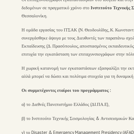
δεδομένων σε πραγματικό χρόνο στο
Ινστιτούτο Τεχνικής
Θεσσαλονίκη.
Η ομάδα εργασίας του ΙΤΣΑΚ (Ν. Θεοδουλίδης, Κ. Κωνσταντ
συνεργάσθηκε άψογα με τους Διευθυντές των παραπάνω σχολ
Εκπαίδευσης (Δ. Πρασόπουλος, αποσπασμένος εκπαιδευτικό
επιτυχία την εγκατάσταση των επιταχυνσιογράφων στην πόλ
Η χωρική κατανομή των εγκαταστάσεων εξασφαλίζει την εκτί
αλλά μπορεί να δώσει και πολύτιμα στοιχεία για τη δυναμικ
Οι συμμετέχοντες εταίροι του προγράμματος :
α) το Διεθνές Πανεπιστήμιο Ελλάδος (ΔΙ.ΠΑ.Ε),
β) το Ινστιτούτο Τεχνικής Σεισμολογίας & Αντισεισμικών
γ) το Disaster & Emergency Management Presidency (AFAD)