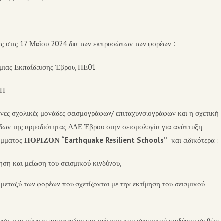
 στις 17 Μαΐου 2024 δια των εκπροσώπων των φορέων :
θμιας Εκπαίδευσης Έβρου, ΠΕ01
ΣΠ
ένες σχολικές μονάδες σεισμογράφων/ επιταχυνσιογράφων και η σχετική
δων της αρμοδιότητας ΔΔΕ Έβρου στην σεισμολογία για ανάπτυξη
ράμματος
ΗΟΡΙΖΟΝ “Earthquake Resilient Schools”
και ειδικότερα :
ηση και μείωση του σεισμικού κινδύνου,
μεταξύ των φορέων που σχετίζονται με την εκτίμηση του σεισμικού
υση των μέτρων προστασίας και μείωσης του σεισμικού κινδύνου σε θέσε