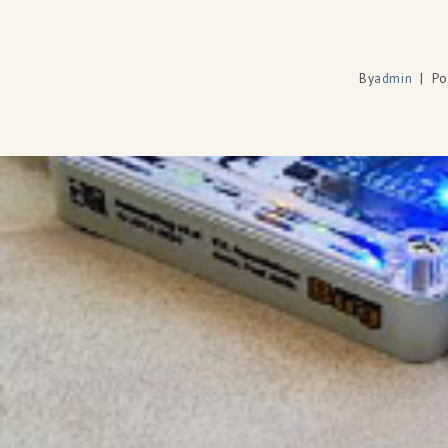
By
admin
Po