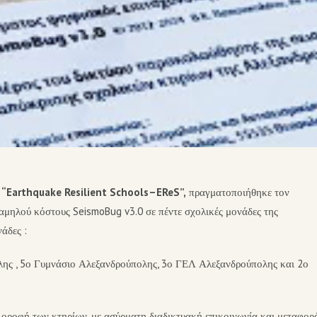
“Earthquake Resilient Schools–EReS”,
πραγματοποιήθηκε τον
αμηλού κόστους SeismoBug v3.0 σε πέντε σχολικές μονάδες της
μονάδες :
ης , 5ο Γυμνάσιο Αλεξανδρούπολης, 3ο ΓΕΛ Αλεξανδρούπολης και 2ο
 οροφή των κτηρίων, με ασύρματη διαδικτυακή επικοινωνία και μεταφορ