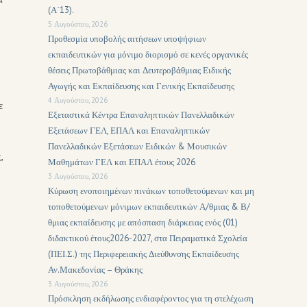
(Α΄13).
5 Αυγούστου, 2026
Προθεσμία υποβολής αιτήσεων υποψήφιων
εκπαιδευτικών για μόνιμο διορισμό σε κενές οργανικές
θέσεις Πρωτοβάθμιας και Δευτεροβάθμιας Ειδικής
Αγωγής και Εκπαίδευσης και Γενικής Εκπαίδευσης
4 Αυγούστου, 2026
ε
Εξεταστικά Κέντρα Επαναληπτικών Πανελλαδικών
Εξετάσεων ΓΕΛ, ΕΠΑΛ και Επαναληπτικών
Πανελλαδικών Εξετάσεων Ειδικών & Μουσικών
,
Μαθημάτων ΓΕΛ και ΕΠΑΛ έτους 2026
3 Αυγούστου, 2026
Κύρωση ενοποιημένων πινάκων τοποθετούμενων και μη
τοποθετούμενων μόνιμων εκπαιδευτικών Α/θμιας & Β/
θμιας εκπαίδευσης με απόσπαση διάρκειας ενός (01)
διδακτικού έτους2026-2027, στα Πειραματικά Σχολεία
(ΠΕΙ.Σ.) της Περιφερειακής Διεύθυνσης Εκπαίδευσης
Αν.Μακεδονίας – Θράκης
3 Αυγούστου, 2026
Πρόσκληση εκδήλωσης ενδιαφέροντος για τη στελέχωση