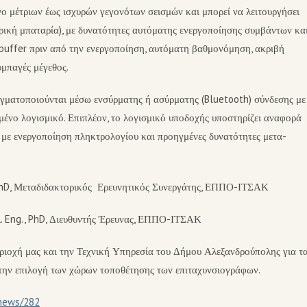
ο μέτριων έως ισχυρών γεγονότων σεισμών και μπορεί να λειτουργήσει
δρική μπαταρία), με δυνατότητες αυτόματης ενεργοποίησης συμβάντων κα
buffer πριν από την ενεργοποίηση, αυτόματη βαθμονόμηση, ακριβή
μπαγές μέγεθος.
γματοποιούνται μέσω ενσύρματης ή ασύρματης (Bluetooth) σύνδεσης με
μένο λογισμικό. Επιπλέον, το λογισμικό υποδοχής υποστηρίζει αναφορά
 με ενεργοποίηση πληκτρολογίου και προηγμένες δυνατότητες μετα-
 PhD, Μεταδιδακτορικός Ερευνητικός Συνεργάτης, ΕΠΠΟ-ΙΤΣΑΚ
. Eng., PhD, Διευθυντής Έρευνας, ΕΠΠΟ-ΙΤΣΑΚ
εριοχή μας και την Τεχνική Υπηρεσία του Δήμου Αλεξανδρούπολης για τ
την επιλογή των χώρων τοποθέτησης των επιταχυνσιογράφων.
/news/282