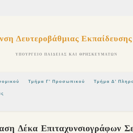
νση Δευτεροβάθμιας Εκπαίδευση
ΥΠΟΥΡΓΕΊΟ ΠΑΙΔΕΊΑΣ ΚΑΙ ΘΡΗΣΚΕΥΜΆΤΩΝ
νομικού
Τμήμα Γ’ Προσωπικού
Τμήμα Δ’ Πληρ
ις
αση Δέκα Επιταχυνσιογράφων Σε