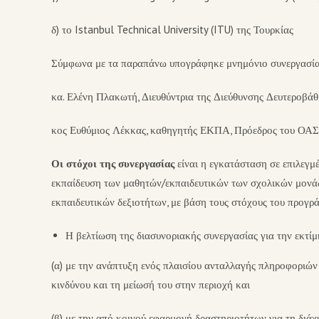
δ) το Istanbul Technical University (ITU) της Τουρκίας
Σύμφωνα με τα παραπάνω υπογράφηκε μνημόνιο συνεργασίας
κα. Ελένη Πλακωτή, Διευθύντρια της Διεύθυνσης Δευτεροβά
κος Ευθύμιος Λέκκας, καθηγητής ΕΚΠΑ, Πρόεδρος του ΟΑ
Οι στόχοι της συνεργασίας
είναι η εγκατάσταση σε επιλεγμ
εκπαίδευση των μαθητών/εκπαιδευτικών των σχολικών μονά
εκπαιδευτικών δεξιοτήτων, με βάση τους στόχους του προγ
Η βελτίωση της διασυνοριακής συνεργασίας για την εκτίμ
(α) με την ανάπτυξη ενός πλαισίου ανταλλαγής πληροφοριών 
κινδύνου και τη μείωσή του στην περιοχή και
(β) με την από κοινού εφαρμογή δραστηριοτήτων για τη διάχ