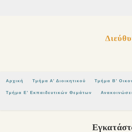
στο
περιεχόμενο
Διεύθυ
Αρχική
Τμήμα Α’ Διοικητικού
Τμήμα Β’ Οικο
Τμήμα Ε’ Εκπαιδευτικών Θεμάτων
Ανακοινώσε
Εγκατάστ