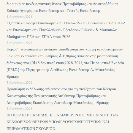
διορισμό σε κενές οργανικές θέσεις Πρωτοβάθμιας και Δευτεροβάθμιας
Ειδικής Αγωγής και Εκπαίδευσης και Γενικής Εκπαίδευσης
4 Αυγούστου, 2026
Εξεταστικά Κέντρα Επαναληπτικών Πανελλαδικών Εξετάσεων ΓΕΛ, ΕΠΑΛ
και Επαναληπτικών Πανελλαδικών Εξετάσεων Ειδικών & Μουσικών
Μαθημάτων ΓΕΛ και ΕΠΑΛ έτους 2026
3 Αυγούστου, 2026
Κύρωση ενοποιημένων πινάκων τοποθετούμενων και μη τοποθετούμενων
μόνιμων εκπαιδευτικών Α/θμιας & Β/θμιας εκπαίδευσης με απόσπαση
διάρκειας ενός (01) διδακτικού έτους2026-2027, στα Πειραματικά Σχολεία
(ΠΕΙ.Σ.) της Περιφερειακής Διεύθυνσης Εκπαίδευσης Αν.Μακεδονίας –
Θράκης
3 Αυγούστου, 2026
Πρόσκληση εκδήλωσης ενδιαφέροντος για τη στελέχωση του Κέντρου
Καινοτομίας της Περιφερειακής Διεύθυνσης Πρωτοβάθμιας και
Δευτεροβάθμιας Εκπαίδευσης Ανατολικής Μακεδονίας– Θράκης
3 Αυγούστου, 2026
ΠΡΟΣΚΛΗΣΗ ΕΚΔΗΛΩΣΗΣ ΕΝΔΙΑΦΕΡΟΝΤΟΣ ΜΕ ΕΠΙΛΟΓΗ ΤΩΝ
ΚΕΝΩΘΕΙΣΩΝ ΘΕΣΕΩΝ ΥΠΟΔΙΕΥΘΥΝΤΩΝΠΡΟΤΥΠΩΝ ΚΑΙ
ΠΕΙΡΑΜΑΤΙΚΩΝ ΣΧΟΛΕΙΩΝ