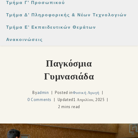
Τμήμα Γ’ Προσωπικού
Τμήμα Δ’ Πληροφορικής & Νέων Τεχνολογιών
Τμήμα Ε’ Εκπαιδευτικών Θεμάτων
Ανακοινώσεις
Παγκόσμια
Γυμνασιάδα
By
admin
Posted in
Φυσική Αγωγή
0 Comments
Updated
1 Απριλίου, 2025
2 mins read