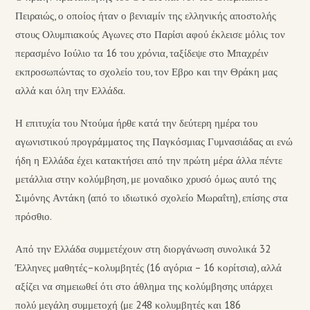
Πειραιώς, ο οποίος ήταν ο βενιαμίν της ελληνικής αποστολής
στους Ολυμπιακούς Αγωνες στο Παρίσι αφού έκλεισε μόλις τον
περασμένο Ιούλιο τα 16 του χρόνια, ταξίδεψε στο Μπαχρέιν
εκπροσωπώντας το σχολείο του, τον Εβρο και την Θράκη μας
αλλά και όλη την Ελλάδα.
Η επιτυχία του Ντούμα ήρθε κατά την δεύτερη ημέρα του
αγωνιστικού προγράμματος της Παγκόσμιας Γυμνασιάδας αι ενώ
ήδη η Ελλάδα έχει κατακτήσει από την πρώτη μέρα άλλα πέντε
μετάλλια στην κολύμβηση, με μοναδικο χρυσό όμως αυτό της
Σιμόνης Αντάκη (από το ιδιωτικό σχολείο Μωραΐτη), επίσης στα
πρόσθιο.
Από την Ελλάδα συμμετέχουν στη διοργάνωση συνολικά 32
Έλληνες μαθητές–κολυμβητές (16 αγόρια – 16 κορίτσια), αλλά
αξίζει να σημειωθεί ότι στο άθλημα της κολύμβησης υπάρχει
πολύ μεγάλη συμμετοχή (με 248 κολυμβητές και 186