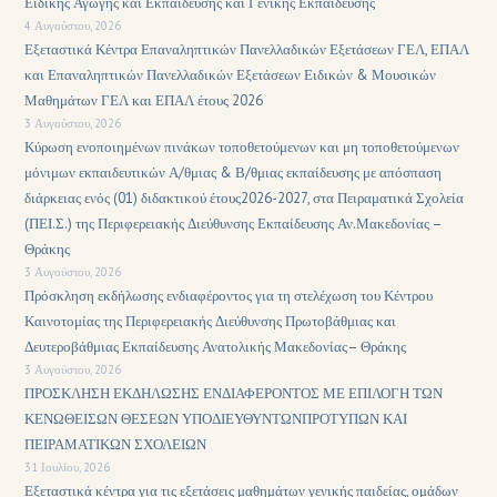
Ειδικής Αγωγής και Εκπαίδευσης και Γενικής Εκπαίδευσης
4 Αυγούστου, 2026
Εξεταστικά Κέντρα Επαναληπτικών Πανελλαδικών Εξετάσεων ΓΕΛ, ΕΠΑΛ
και Επαναληπτικών Πανελλαδικών Εξετάσεων Ειδικών & Μουσικών
Μαθημάτων ΓΕΛ και ΕΠΑΛ έτους 2026
3 Αυγούστου, 2026
Κύρωση ενοποιημένων πινάκων τοποθετούμενων και μη τοποθετούμενων
μόνιμων εκπαιδευτικών Α/θμιας & Β/θμιας εκπαίδευσης με απόσπαση
διάρκειας ενός (01) διδακτικού έτους2026-2027, στα Πειραματικά Σχολεία
(ΠΕΙ.Σ.) της Περιφερειακής Διεύθυνσης Εκπαίδευσης Αν.Μακεδονίας –
Θράκης
3 Αυγούστου, 2026
Πρόσκληση εκδήλωσης ενδιαφέροντος για τη στελέχωση του Κέντρου
Καινοτομίας της Περιφερειακής Διεύθυνσης Πρωτοβάθμιας και
Δευτεροβάθμιας Εκπαίδευσης Ανατολικής Μακεδονίας– Θράκης
3 Αυγούστου, 2026
ΠΡΟΣΚΛΗΣΗ ΕΚΔΗΛΩΣΗΣ ΕΝΔΙΑΦΕΡΟΝΤΟΣ ΜΕ ΕΠΙΛΟΓΗ ΤΩΝ
ΚΕΝΩΘΕΙΣΩΝ ΘΕΣΕΩΝ ΥΠΟΔΙΕΥΘΥΝΤΩΝΠΡΟΤΥΠΩΝ ΚΑΙ
ΠΕΙΡΑΜΑΤΙΚΩΝ ΣΧΟΛΕΙΩΝ
31 Ιουλίου, 2026
Εξεταστικά κέντρα για τις εξετάσεις μαθημάτων γενικής παιδείας, ομάδων