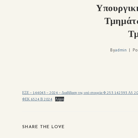
Υπουργικ
Τμημάτ
Τμ
By
admin
Po
ΕΞΕ – 144043 – 2024 – Διαβίβαση της υπό στοιχεία Φ.253 142393 Α5 20
ΦΕΚ 6524 Β 2024
Λήψη
SHARE THE LOVE