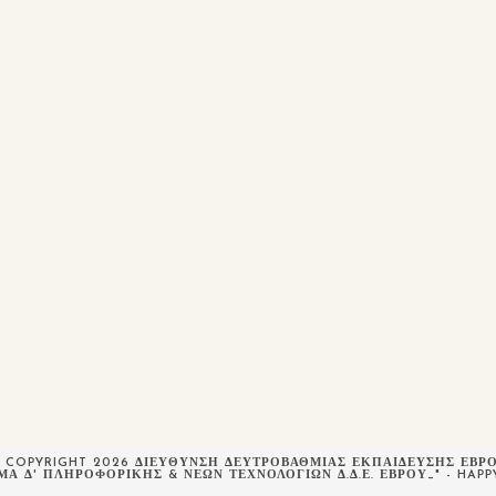
 COPYRIGHT 2026 ΔΙΕΥΘΥΝΣΗ ΔΕΥΤΡΟΒΑΘΜΙΑΣ ΕΚΠΑΙΔΕΥΣΗΣ ΕΒΡ
ΜΑ Δ' ΠΛΗΡΟΦΟΡΙΚΉΣ & ΝΈΩΝ ΤΕΧΝΟΛΟΓΙΏΝ Δ.Δ.Ε. ΈΒΡΟΥ_" - HAP