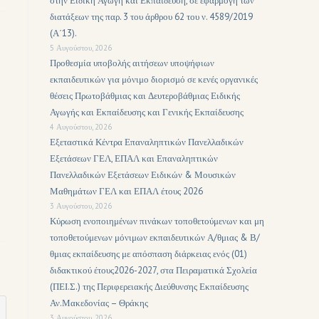
στην Ειδική Αγωγή και Εκπαίδευση, σε εφαρμογή των
διατάξεων της παρ. 3 του άρθρου 62 του ν. 4589/2019
(Α΄13).
5 Αυγούστου, 2026
Προθεσμία υποβολής αιτήσεων υποψήφιων
εκπαιδευτικών για μόνιμο διορισμό σε κενές οργανικές
θέσεις Πρωτοβάθμιας και Δευτεροβάθμιας Ειδικής
Αγωγής και Εκπαίδευσης και Γενικής Εκπαίδευσης
4 Αυγούστου, 2026
Εξεταστικά Κέντρα Επαναληπτικών Πανελλαδικών
Εξετάσεων ΓΕΛ, ΕΠΑΛ και Επαναληπτικών
Πανελλαδικών Εξετάσεων Ειδικών & Μουσικών
Μαθημάτων ΓΕΛ και ΕΠΑΛ έτους 2026
3 Αυγούστου, 2026
Κύρωση ενοποιημένων πινάκων τοποθετούμενων και μη
τοποθετούμενων μόνιμων εκπαιδευτικών Α/θμιας & Β/
θμιας εκπαίδευσης με απόσπαση διάρκειας ενός (01)
διδακτικού έτους2026-2027, στα Πειραματικά Σχολεία
(ΠΕΙ.Σ.) της Περιφερειακής Διεύθυνσης Εκπαίδευσης
Αν.Μακεδονίας – Θράκης
3 Αυγούστου, 2026