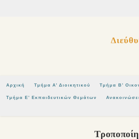
στο
περιεχόμενο
Διεύθυ
Αρχική
Τμήμα Α’ Διοικητικού
Τμήμα Β’ Οικο
Τμήμα Ε’ Εκπαιδευτικών Θεμάτων
Ανακοινώσε
Τροποποίη