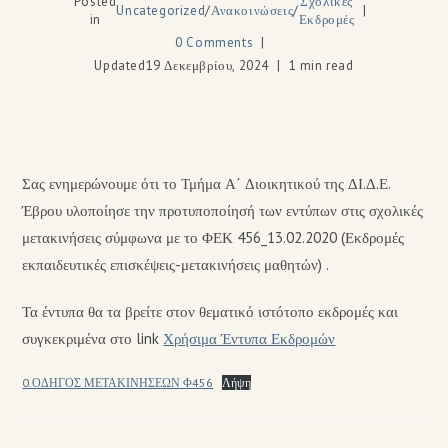
Posted
Σχολικές
Uncategorized
/
Ανακοινώσεις
/
in
Εκδρομές
0 Comments
Updated
19 Δεκεμβρίου, 2024
1 min read
Σας ενημερώνουμε ότι το Τμήμα Α΄ Διοικητικού της ΔΙ.Δ.Ε.
Έβρου υλοποίησε την προτυποποίησή των εντύπων στις σχολικές
μετακινήσεις σύμφωνα με το ΦΕΚ 456_13.02.2020 (Εκδρομές
εκπαιδευτικές επισκέψεις-μετακινήσεις μαθητών) .
Τα έντυπα θα τα βρείτε στον θεματικό ιστότοπο εκδρομές και
συγκεκριμένα στο link
Χρήσιμα Έντυπα Εκδρομών
0.ΟΔΗΓΟΣ ΜΕΤΑΚΙΝΗΣΕΩΝ Φ456
Λήψη