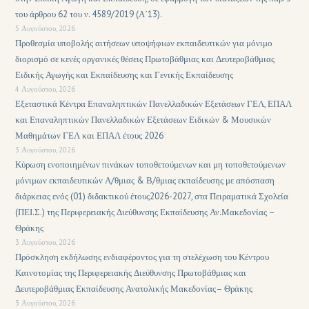
του άρθρου 62 του ν. 4589/2019 (Α΄13).
5 Αυγούστου, 2026
Προθεσμία υποβολής αιτήσεων υποψήφιων εκπαιδευτικών για μόνιμο
διορισμό σε κενές οργανικές θέσεις Πρωτοβάθμιας και Δευτεροβάθμιας
Ειδικής Αγωγής και Εκπαίδευσης και Γενικής Εκπαίδευσης
4 Αυγούστου, 2026
Εξεταστικά Κέντρα Επαναληπτικών Πανελλαδικών Εξετάσεων ΓΕΛ, ΕΠΑΛ
και Επαναληπτικών Πανελλαδικών Εξετάσεων Ειδικών & Μουσικών
Μαθημάτων ΓΕΛ και ΕΠΑΛ έτους 2026
3 Αυγούστου, 2026
Κύρωση ενοποιημένων πινάκων τοποθετούμενων και μη τοποθετούμενων
μόνιμων εκπαιδευτικών Α/θμιας & Β/θμιας εκπαίδευσης με απόσπαση
διάρκειας ενός (01) διδακτικού έτους2026-2027, στα Πειραματικά Σχολεία
(ΠΕΙ.Σ.) της Περιφερειακής Διεύθυνσης Εκπαίδευσης Αν.Μακεδονίας –
Θράκης
3 Αυγούστου, 2026
Πρόσκληση εκδήλωσης ενδιαφέροντος για τη στελέχωση του Κέντρου
Καινοτομίας της Περιφερειακής Διεύθυνσης Πρωτοβάθμιας και
Δευτεροβάθμιας Εκπαίδευσης Ανατολικής Μακεδονίας– Θράκης
3 Αυγούστου, 2026