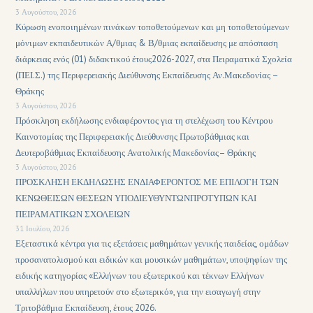
3 Αυγούστου, 2026
Κύρωση ενοποιημένων πινάκων τοποθετούμενων και μη τοποθετούμενων
μόνιμων εκπαιδευτικών Α/θμιας & Β/θμιας εκπαίδευσης με απόσπαση
διάρκειας ενός (01) διδακτικού έτους2026-2027, στα Πειραματικά Σχολεία
(ΠΕΙ.Σ.) της Περιφερειακής Διεύθυνσης Εκπαίδευσης Αν.Μακεδονίας –
Θράκης
3 Αυγούστου, 2026
Πρόσκληση εκδήλωσης ενδιαφέροντος για τη στελέχωση του Κέντρου
Καινοτομίας της Περιφερειακής Διεύθυνσης Πρωτοβάθμιας και
Δευτεροβάθμιας Εκπαίδευσης Ανατολικής Μακεδονίας– Θράκης
3 Αυγούστου, 2026
ΠΡΟΣΚΛΗΣΗ ΕΚΔΗΛΩΣΗΣ ΕΝΔΙΑΦΕΡΟΝΤΟΣ ΜΕ ΕΠΙΛΟΓΗ ΤΩΝ
ΚΕΝΩΘΕΙΣΩΝ ΘΕΣΕΩΝ ΥΠΟΔΙΕΥΘΥΝΤΩΝΠΡΟΤΥΠΩΝ ΚΑΙ
ΠΕΙΡΑΜΑΤΙΚΩΝ ΣΧΟΛΕΙΩΝ
31 Ιουλίου, 2026
Εξεταστικά κέντρα για τις εξετάσεις μαθημάτων γενικής παιδείας, ομάδων
προσανατολισμού και ειδικών και μουσικών μαθημάτων, υποψηφίων της
ειδικής κατηγορίας «Ελλήνων του εξωτερικού και τέκνων Ελλήνων
υπαλλήλων που υπηρετούν στο εξωτερικό», για την εισαγωγή στην
Τριτοβάθμια Εκπαίδευση, έτους 2026.