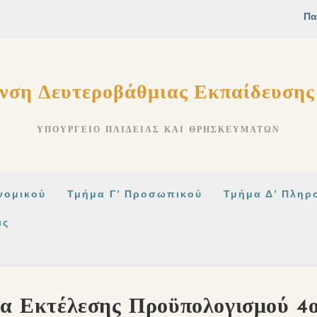
νση Δευτεροβάθμιας Εκπαίδευση
ΥΠΟΥΡΓΕΊΟ ΠΑΙΔΕΊΑΣ ΚΑΙ ΘΡΗΣΚΕΥΜΆΤΩΝ
νομικού
Τμήμα Γ’ Προσωπικού
Τμήμα Δ’ Πληρ
ις
ία Εκτέλεσης Προϋπολογισμού 4