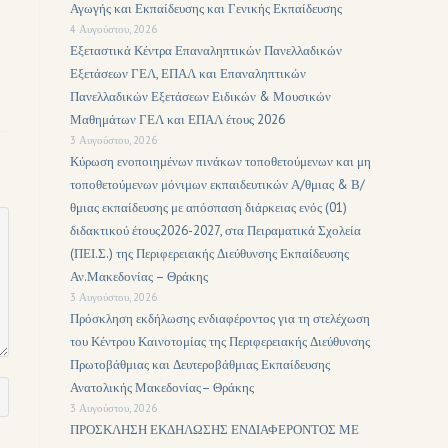
Αγωγής και Εκπαίδευσης και Γενικής Εκπαίδευσης
4 Αυγούστου, 2026
Εξεταστικά Κέντρα Επαναληπτικών Πανελλαδικών
Εξετάσεων ΓΕΛ, ΕΠΑΛ και Επαναληπτικών
Πανελλαδικών Εξετάσεων Ειδικών & Μουσικών
Μαθημάτων ΓΕΛ και ΕΠΑΛ έτους 2026
3 Αυγούστου, 2026
Κύρωση ενοποιημένων πινάκων τοποθετούμενων και μη
τοποθετούμενων μόνιμων εκπαιδευτικών Α/θμιας & Β/
θμιας εκπαίδευσης με απόσπαση διάρκειας ενός (01)
διδακτικού έτους2026-2027, στα Πειραματικά Σχολεία
(ΠΕΙ.Σ.) της Περιφερειακής Διεύθυνσης Εκπαίδευσης
Αν.Μακεδονίας – Θράκης
3 Αυγούστου, 2026
Πρόσκληση εκδήλωσης ενδιαφέροντος για τη στελέχωση
του Κέντρου Καινοτομίας της Περιφερειακής Διεύθυνσης
Πρωτοβάθμιας και Δευτεροβάθμιας Εκπαίδευσης
Ανατολικής Μακεδονίας– Θράκης
3 Αυγούστου, 2026
ΠΡΟΣΚΛΗΣΗ ΕΚΔΗΛΩΣΗΣ ΕΝΔΙΑΦΕΡΟΝΤΟΣ ΜΕ