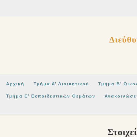
στο
περιεχόμενο
Διεύθυ
Αρχική
Τμήμα Α’ Διοικητικού
Τμήμα Β’ Οικο
Τμήμα Ε’ Εκπαιδευτικών Θεμάτων
Ανακοινώσε
Στοιχε