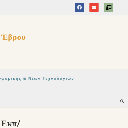
ς Έβρου
οφορικής & Νέων Τεχνολογιών
 Εκπ/