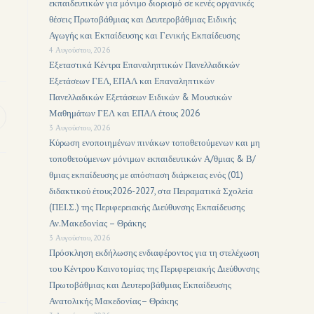
εκπαιδευτικών για μόνιμο διορισμό σε κενές οργανικές
θέσεις Πρωτοβάθμιας και Δευτεροβάθμιας Ειδικής
Αγωγής και Εκπαίδευσης και Γενικής Εκπαίδευσης
4 Αυγούστου, 2026
Εξεταστικά Κέντρα Επαναληπτικών Πανελλαδικών
Εξετάσεων ΓΕΛ, ΕΠΑΛ και Επαναληπτικών
Πανελλαδικών Εξετάσεων Ειδικών & Μουσικών
Μαθημάτων ΓΕΛ και ΕΠΑΛ έτους 2026
3 Αυγούστου, 2026
Κύρωση ενοποιημένων πινάκων τοποθετούμενων και μη
τοποθετούμενων μόνιμων εκπαιδευτικών Α/θμιας & Β/
θμιας εκπαίδευσης με απόσπαση διάρκειας ενός (01)
διδακτικού έτους2026-2027, στα Πειραματικά Σχολεία
(ΠΕΙ.Σ.) της Περιφερειακής Διεύθυνσης Εκπαίδευσης
Αν.Μακεδονίας – Θράκης
3 Αυγούστου, 2026
Πρόσκληση εκδήλωσης ενδιαφέροντος για τη στελέχωση
του Κέντρου Καινοτομίας της Περιφερειακής Διεύθυνσης
Πρωτοβάθμιας και Δευτεροβάθμιας Εκπαίδευσης
Ανατολικής Μακεδονίας– Θράκης