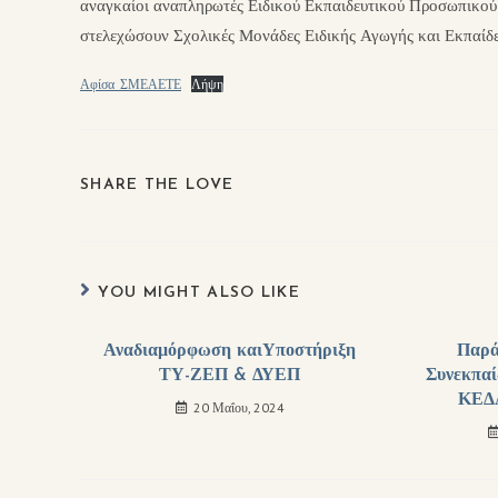
αναγκαίοι αναπληρωτές Ειδικού Εκπαιδευτικού Προσωπικού
στελεχώσουν Σχολικές Μονάδες Ειδικής Αγωγής και Εκπαίδ
Αφίσα_ΣΜΕΑΕΤΕ
Λήψη
SHARE THE LOVE
YOU MIGHT ALSO LIKE
Αναδιαμόρφωση καιΥποστήριξη
Παρά
ΤΥ-ΖΕΠ & ΔΥΕΠ
Συνεκπαί
ΚΕΔ
20 Μαΐου, 2024