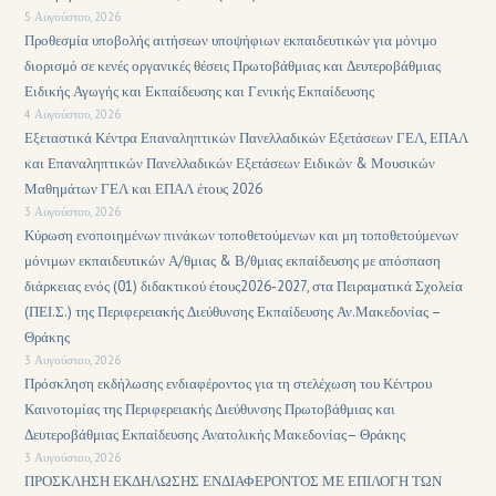
5 Αυγούστου, 2026
Προθεσμία υποβολής αιτήσεων υποψήφιων εκπαιδευτικών για μόνιμο
διορισμό σε κενές οργανικές θέσεις Πρωτοβάθμιας και Δευτεροβάθμιας
Ειδικής Αγωγής και Εκπαίδευσης και Γενικής Εκπαίδευσης
4 Αυγούστου, 2026
Εξεταστικά Κέντρα Επαναληπτικών Πανελλαδικών Εξετάσεων ΓΕΛ, ΕΠΑΛ
και Επαναληπτικών Πανελλαδικών Εξετάσεων Ειδικών & Μουσικών
Μαθημάτων ΓΕΛ και ΕΠΑΛ έτους 2026
3 Αυγούστου, 2026
Κύρωση ενοποιημένων πινάκων τοποθετούμενων και μη τοποθετούμενων
μόνιμων εκπαιδευτικών Α/θμιας & Β/θμιας εκπαίδευσης με απόσπαση
διάρκειας ενός (01) διδακτικού έτους2026-2027, στα Πειραματικά Σχολεία
(ΠΕΙ.Σ.) της Περιφερειακής Διεύθυνσης Εκπαίδευσης Αν.Μακεδονίας –
Θράκης
3 Αυγούστου, 2026
Πρόσκληση εκδήλωσης ενδιαφέροντος για τη στελέχωση του Κέντρου
Καινοτομίας της Περιφερειακής Διεύθυνσης Πρωτοβάθμιας και
Δευτεροβάθμιας Εκπαίδευσης Ανατολικής Μακεδονίας– Θράκης
3 Αυγούστου, 2026
ΠΡΟΣΚΛΗΣΗ ΕΚΔΗΛΩΣΗΣ ΕΝΔΙΑΦΕΡΟΝΤΟΣ ΜΕ ΕΠΙΛΟΓΗ ΤΩΝ