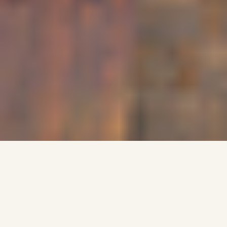
ΤΜΗΜΑ Γ ΠΡΟΣΩΠΙΚΟΥ
Προϊστάμενος : Υψηλού Ευδοξία | Επικοινωνία :
gprosop@dide.evr.sch.gr