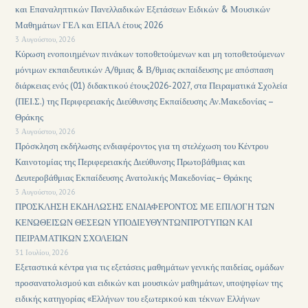
και Επαναληπτικών Πανελλαδικών Εξετάσεων Ειδικών & Μουσικών
Μαθημάτων ΓΕΛ και ΕΠΑΛ έτους 2026
3 Αυγούστου, 2026
Κύρωση ενοποιημένων πινάκων τοποθετούμενων και μη τοποθετούμενων
μόνιμων εκπαιδευτικών Α/θμιας & Β/θμιας εκπαίδευσης με απόσπαση
διάρκειας ενός (01) διδακτικού έτους2026-2027, στα Πειραματικά Σχολεία
(ΠΕΙ.Σ.) της Περιφερειακής Διεύθυνσης Εκπαίδευσης Αν.Μακεδονίας –
Θράκης
3 Αυγούστου, 2026
Πρόσκληση εκδήλωσης ενδιαφέροντος για τη στελέχωση του Κέντρου
Καινοτομίας της Περιφερειακής Διεύθυνσης Πρωτοβάθμιας και
Δευτεροβάθμιας Εκπαίδευσης Ανατολικής Μακεδονίας– Θράκης
3 Αυγούστου, 2026
ΠΡΟΣΚΛΗΣΗ ΕΚΔΗΛΩΣΗΣ ΕΝΔΙΑΦΕΡΟΝΤΟΣ ΜΕ ΕΠΙΛΟΓΗ ΤΩΝ
ΚΕΝΩΘΕΙΣΩΝ ΘΕΣΕΩΝ ΥΠΟΔΙΕΥΘΥΝΤΩΝΠΡΟΤΥΠΩΝ ΚΑΙ
ΠΕΙΡΑΜΑΤΙΚΩΝ ΣΧΟΛΕΙΩΝ
31 Ιουλίου, 2026
Εξεταστικά κέντρα για τις εξετάσεις μαθημάτων γενικής παιδείας, ομάδων
προσανατολισμού και ειδικών και μουσικών μαθημάτων, υποψηφίων της
ειδικής κατηγορίας «Ελλήνων του εξωτερικού και τέκνων Ελλήνων