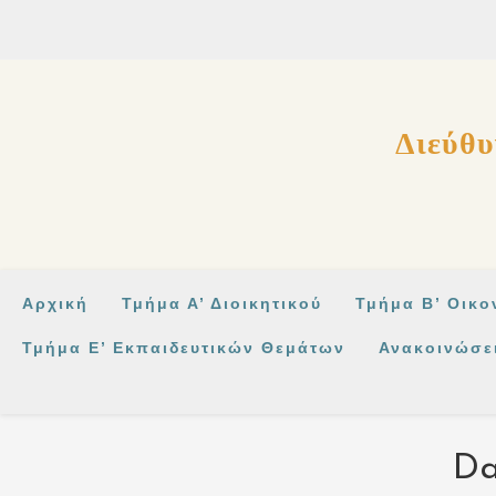
στο
περιεχόμενο
Διεύθυ
Αρχική
Τμήμα Α’ Διοικητικού
Τμήμα Β’ Οικο
Τμήμα Ε’ Εκπαιδευτικών Θεμάτων
Ανακοινώσε
Da