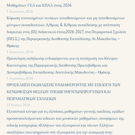
Μαθημάτων ΓΕΛ και ΕΠΑΛ έτους 2026
3 Αυγούστου, 2026
Κύρωση ενοποιημένων πινάκων τοποθετούμενων και μη τοποθετούμενων
μόνιμων εκπαιδευτικών Α/θμιας & Β/θμιας εκπαίδευσης με απόσπαση
διάρκειας ενός (01) διδακτικού έτους2026-2027, στα Πειραματικά Σχολεία
(ΠΕΙ.Σ.) της Περιφερειακής Διεύθυνσης Εκπαίδευσης Αν.Μακεδονίας –
Θράκης
3 Αυγούστου, 2026
Πρόσκληση εκδήλωσης ενδιαφέροντος για τη στελέχωση του Κέντρου
Καινοτομίας της Περιφερειακής Διεύθυνσης Πρωτοβάθμιας και
Δευτεροβάθμιας Εκπαίδευσης Ανατολικής Μακεδονίας– Θράκης
3 Αυγούστου, 2026
ΠΡΟΣΚΛΗΣΗ ΕΚΔΗΛΩΣΗΣ ΕΝΔΙΑΦΕΡΟΝΤΟΣ ΜΕ ΕΠΙΛΟΓΗ ΤΩΝ
ΚΕΝΩΘΕΙΣΩΝ ΘΕΣΕΩΝ ΥΠΟΔΙΕΥΘΥΝΤΩΝΠΡΟΤΥΠΩΝ ΚΑΙ
ΠΕΙΡΑΜΑΤΙΚΩΝ ΣΧΟΛΕΙΩΝ
31 Ιουλίου, 2026
Εξεταστικά κέντρα για τις εξετάσεις μαθημάτων γενικής παιδείας, ομάδων
προσανατολισμού και ειδικών και μουσικών μαθημάτων, υποψηφίων της
ειδικής κατηγορίας «Ελλήνων του εξωτερικού και τέκνων Ελλήνων
υπαλλήλων που υπηρετούν στο εξωτερικό», για την εισαγωγή στην