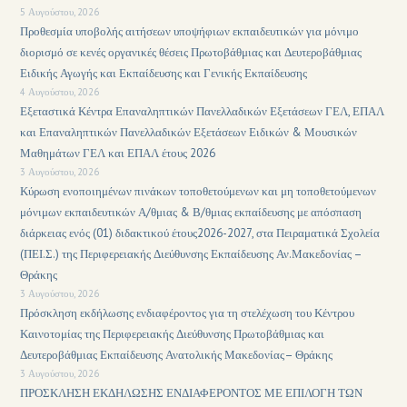
5 Αυγούστου, 2026
Προθεσμία υποβολής αιτήσεων υποψήφιων εκπαιδευτικών για μόνιμο
διορισμό σε κενές οργανικές θέσεις Πρωτοβάθμιας και Δευτεροβάθμιας
Ειδικής Αγωγής και Εκπαίδευσης και Γενικής Εκπαίδευσης
4 Αυγούστου, 2026
Εξεταστικά Κέντρα Επαναληπτικών Πανελλαδικών Εξετάσεων ΓΕΛ, ΕΠΑΛ
και Επαναληπτικών Πανελλαδικών Εξετάσεων Ειδικών & Μουσικών
Μαθημάτων ΓΕΛ και ΕΠΑΛ έτους 2026
3 Αυγούστου, 2026
Κύρωση ενοποιημένων πινάκων τοποθετούμενων και μη τοποθετούμενων
μόνιμων εκπαιδευτικών Α/θμιας & Β/θμιας εκπαίδευσης με απόσπαση
διάρκειας ενός (01) διδακτικού έτους2026-2027, στα Πειραματικά Σχολεία
(ΠΕΙ.Σ.) της Περιφερειακής Διεύθυνσης Εκπαίδευσης Αν.Μακεδονίας –
Θράκης
3 Αυγούστου, 2026
Πρόσκληση εκδήλωσης ενδιαφέροντος για τη στελέχωση του Κέντρου
Καινοτομίας της Περιφερειακής Διεύθυνσης Πρωτοβάθμιας και
Δευτεροβάθμιας Εκπαίδευσης Ανατολικής Μακεδονίας– Θράκης
3 Αυγούστου, 2026
ΠΡΟΣΚΛΗΣΗ ΕΚΔΗΛΩΣΗΣ ΕΝΔΙΑΦΕΡΟΝΤΟΣ ΜΕ ΕΠΙΛΟΓΗ ΤΩΝ