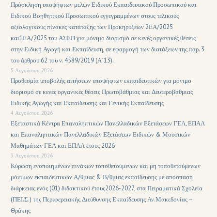
Πρόσκληση υποψήφιων μελών Ειδικού Εκπαιδευτικού Προσωπικού και
Ειδικού Βοηθητικού Προσωπικού εγγεγραμμένων στους τελικούς
αξιολογικούς πίνακες κατάταξης των Προκηρύξεων 2ΕΑ/2025
και1ΕΑ/2025 του ΑΣΕΠ για μόνιμο διορισμό σε κενές οργανικές θέσεις
στην Ειδική Αγωγή και Εκπαίδευση, σε εφαρμογή των διατάξεων της παρ. 3
του άρθρου 62 του ν. 4589/2019 (Α΄13).
5 Αυγούστου, 2026
Προθεσμία υποβολής αιτήσεων υποψήφιων εκπαιδευτικών για μόνιμο
διορισμό σε κενές οργανικές θέσεις Πρωτοβάθμιας και Δευτεροβάθμιας
Ειδικής Αγωγής και Εκπαίδευσης και Γενικής Εκπαίδευσης
4 Αυγούστου, 2026
Εξεταστικά Κέντρα Επαναληπτικών Πανελλαδικών Εξετάσεων ΓΕΛ, ΕΠΑΛ
και Επαναληπτικών Πανελλαδικών Εξετάσεων Ειδικών & Μουσικών
Μαθημάτων ΓΕΛ και ΕΠΑΛ έτους 2026
3 Αυγούστου, 2026
Κύρωση ενοποιημένων πινάκων τοποθετούμενων και μη τοποθετούμενων
μόνιμων εκπαιδευτικών Α/θμιας & Β/θμιας εκπαίδευσης με απόσπαση
διάρκειας ενός (01) διδακτικού έτους2026-2027, στα Πειραματικά Σχολεία
(ΠΕΙ.Σ.) της Περιφερειακής Διεύθυνσης Εκπαίδευσης Αν.Μακεδονίας –
Θράκης