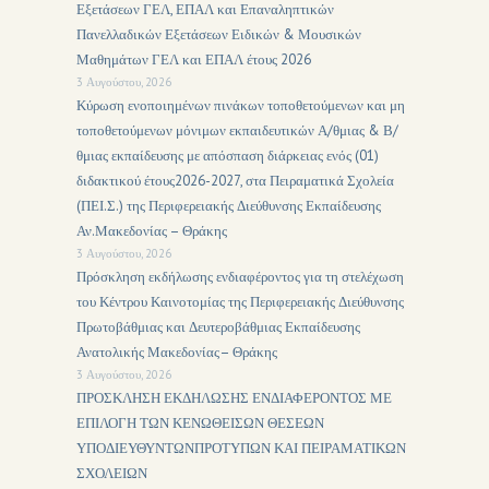
Εξετάσεων ΓΕΛ, ΕΠΑΛ και Επαναληπτικών
Πανελλαδικών Εξετάσεων Ειδικών & Μουσικών
Μαθημάτων ΓΕΛ και ΕΠΑΛ έτους 2026
3 Αυγούστου, 2026
Κύρωση ενοποιημένων πινάκων τοποθετούμενων και μη
τοποθετούμενων μόνιμων εκπαιδευτικών Α/θμιας & Β/
θμιας εκπαίδευσης με απόσπαση διάρκειας ενός (01)
διδακτικού έτους2026-2027, στα Πειραματικά Σχολεία
(ΠΕΙ.Σ.) της Περιφερειακής Διεύθυνσης Εκπαίδευσης
Αν.Μακεδονίας – Θράκης
3 Αυγούστου, 2026
Πρόσκληση εκδήλωσης ενδιαφέροντος για τη στελέχωση
του Κέντρου Καινοτομίας της Περιφερειακής Διεύθυνσης
Πρωτοβάθμιας και Δευτεροβάθμιας Εκπαίδευσης
Ανατολικής Μακεδονίας– Θράκης
3 Αυγούστου, 2026
ΠΡΟΣΚΛΗΣΗ ΕΚΔΗΛΩΣΗΣ ΕΝΔΙΑΦΕΡΟΝΤΟΣ ΜΕ
ΕΠΙΛΟΓΗ ΤΩΝ ΚΕΝΩΘΕΙΣΩΝ ΘΕΣΕΩΝ
ΥΠΟΔΙΕΥΘΥΝΤΩΝΠΡΟΤΥΠΩΝ ΚΑΙ ΠΕΙΡΑΜΑΤΙΚΩΝ
ΣΧΟΛΕΙΩΝ