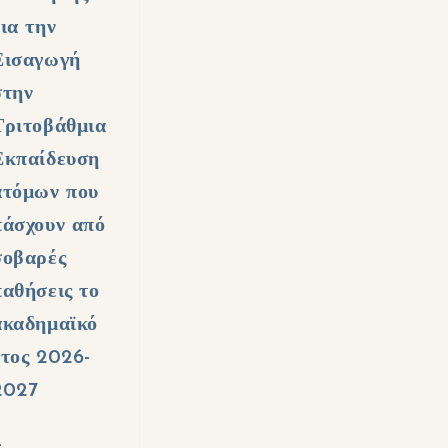
για την
Εισαγωγή
στην
Τριτοβάθμια
Εκπαίδευση
ατόμων που
πάσχουν από
σοβαρές
παθήσεις το
ακαδημαϊκό
έτος 2026-
2027
…