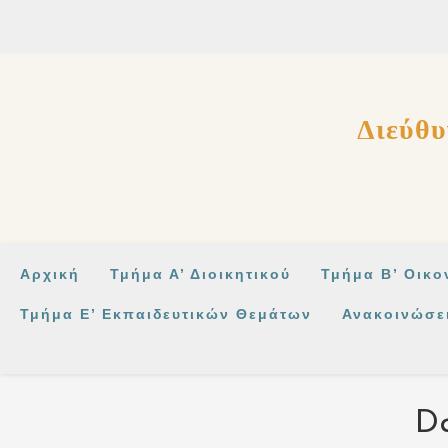
στο
περιεχόμενο
Διεύθυ
Αρχική
Τμήμα Α’ Διοικητικού
Τμήμα Β’ Οικο
Τμήμα Ε’ Εκπαιδευτικών Θεμάτων
Ανακοινώσε
Da