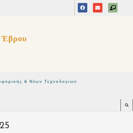
ς Έβρου
οφορικής & Νέων Τεχνολογιών
025