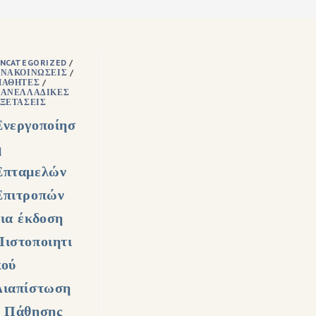
NCATEGORIZED
/
ΝΑΚΟΙΝΏΣΕΙΣ
/
ΜΑΘΗΤΈΣ
/
ΑΝΕΛΛΑΔΙΚΈΣ
ΞΕΤΆΣΕΙΣ
Ενεργοποίησ
η
Επταμελών
Επιτροπών
για έκδοση
Πιστοποιητι
κού
Διαπίστωση
ς Πάθησης