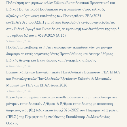
Πρόσκληση υποψήφιων μελών Ειδικού Εκπαιδευτικού Προσωπικού και
Ειδικού Βοηθητικού Προσωπικού εγγεγραμμένων στους τελικούς
αξιολογικούς πίνακες κατάταξης των Προκηρύξεων 2ΕΑ/2025
και1ΕΑ/2025 του ΑΣΕΠ για μόνιμο διορισμό σε κενές οργανικές θέσεις
στην Ειδική Αγωγή και Εκπαίδευση, σε εφαρμογή των διατάξεων της παρ. 3
του άρθρου 62 του ν. 4589/2019 (Α΄13).
5 Αυγούστου, 2026
Προθεσμία υποβολής αιτήσεων υποψήφιων εκπαιδευτικών για μόνιμο
διορισμό σε κενές οργανικές θέσεις Πρωτοβάθμιας και Δευτεροβάθμιας
Ειδικής Αγωγής και Εκπαίδευσης και Γενικής Εκπαίδευσης
4 Αυγούστου, 2026
Εξεταστικά Κέντρα Επαναληπτικών Πανελλαδικών Εξετάσεων ΓΕΛ, ΕΠΑΛ
και Επαναληπτικών Πανελλαδικών Εξετάσεων Ειδικών & Μουσικών
Μαθημάτων ΓΕΛ και ΕΠΑΛ έτους 2026
3 Αυγούστου, 2026
Κύρωση ενοποιημένων πινάκων τοποθετούμενων και μη τοποθετούμενων
μόνιμων εκπαιδευτικών Α/θμιας & Β/θμιας εκπαίδευσης με απόσπαση
διάρκειας ενός (01) διδακτικού έτους2026-2027, στα Πειραματικά Σχολεία
(ΠΕΙ.Σ.) της Περιφερειακής Διεύθυνσης Εκπαίδευσης Αν.Μακεδονίας –
Θράκης