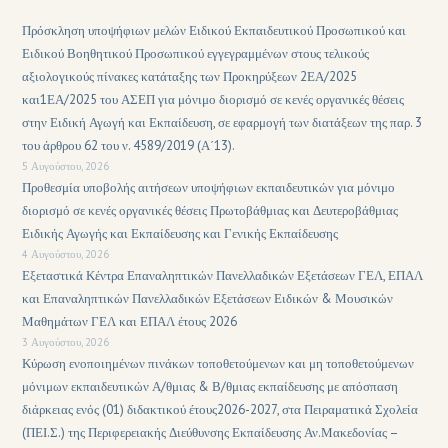
Πρόσκληση υποψήφιων μελών Ειδικού Εκπαιδευτικού Προσωπικού και
Ειδικού Βοηθητικού Προσωπικού εγγεγραμμένων στους τελικούς
αξιολογικούς πίνακες κατάταξης των Προκηρύξεων 2ΕΑ/2025
και1ΕΑ/2025 του ΑΣΕΠ για μόνιμο διορισμό σε κενές οργανικές θέσεις
στην Ειδική Αγωγή και Εκπαίδευση, σε εφαρμογή των διατάξεων της παρ. 3
του άρθρου 62 του ν. 4589/2019 (Α΄13).
5 Αυγούστου, 2026
Προθεσμία υποβολής αιτήσεων υποψήφιων εκπαιδευτικών για μόνιμο
διορισμό σε κενές οργανικές θέσεις Πρωτοβάθμιας και Δευτεροβάθμιας
Ειδικής Αγωγής και Εκπαίδευσης και Γενικής Εκπαίδευσης
4 Αυγούστου, 2026
Εξεταστικά Κέντρα Επαναληπτικών Πανελλαδικών Εξετάσεων ΓΕΛ, ΕΠΑΛ
και Επαναληπτικών Πανελλαδικών Εξετάσεων Ειδικών & Μουσικών
Μαθημάτων ΓΕΛ και ΕΠΑΛ έτους 2026
3 Αυγούστου, 2026
Κύρωση ενοποιημένων πινάκων τοποθετούμενων και μη τοποθετούμενων
μόνιμων εκπαιδευτικών Α/θμιας & Β/θμιας εκπαίδευσης με απόσπαση
διάρκειας ενός (01) διδακτικού έτους2026-2027, στα Πειραματικά Σχολεία
(ΠΕΙ.Σ.) της Περιφερειακής Διεύθυνσης Εκπαίδευσης Αν.Μακεδονίας –