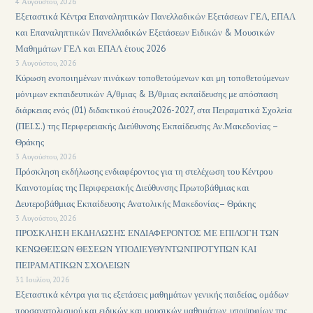
4 Αυγούστου, 2026
Εξεταστικά Κέντρα Επαναληπτικών Πανελλαδικών Εξετάσεων ΓΕΛ, ΕΠΑΛ
και Επαναληπτικών Πανελλαδικών Εξετάσεων Ειδικών & Μουσικών
Μαθημάτων ΓΕΛ και ΕΠΑΛ έτους 2026
3 Αυγούστου, 2026
Κύρωση ενοποιημένων πινάκων τοποθετούμενων και μη τοποθετούμενων
μόνιμων εκπαιδευτικών Α/θμιας & Β/θμιας εκπαίδευσης με απόσπαση
διάρκειας ενός (01) διδακτικού έτους2026-2027, στα Πειραματικά Σχολεία
(ΠΕΙ.Σ.) της Περιφερειακής Διεύθυνσης Εκπαίδευσης Αν.Μακεδονίας –
Θράκης
3 Αυγούστου, 2026
Πρόσκληση εκδήλωσης ενδιαφέροντος για τη στελέχωση του Κέντρου
Καινοτομίας της Περιφερειακής Διεύθυνσης Πρωτοβάθμιας και
Δευτεροβάθμιας Εκπαίδευσης Ανατολικής Μακεδονίας– Θράκης
3 Αυγούστου, 2026
ΠΡΟΣΚΛΗΣΗ ΕΚΔΗΛΩΣΗΣ ΕΝΔΙΑΦΕΡΟΝΤΟΣ ΜΕ ΕΠΙΛΟΓΗ ΤΩΝ
ΚΕΝΩΘΕΙΣΩΝ ΘΕΣΕΩΝ ΥΠΟΔΙΕΥΘΥΝΤΩΝΠΡΟΤΥΠΩΝ ΚΑΙ
ΠΕΙΡΑΜΑΤΙΚΩΝ ΣΧΟΛΕΙΩΝ
31 Ιουλίου, 2026
Εξεταστικά κέντρα για τις εξετάσεις μαθημάτων γενικής παιδείας, ομάδων
προσανατολισμού και ειδικών και μουσικών μαθημάτων, υποψηφίων της