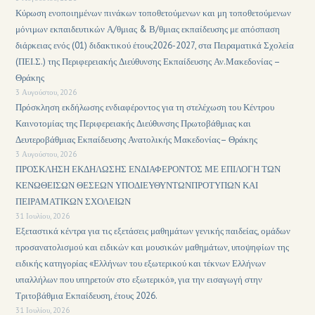
Κύρωση ενοποιημένων πινάκων τοποθετούμενων και μη τοποθετούμενων
μόνιμων εκπαιδευτικών Α/θμιας & Β/θμιας εκπαίδευσης με απόσπαση
διάρκειας ενός (01) διδακτικού έτους2026-2027, στα Πειραματικά Σχολεία
(ΠΕΙ.Σ.) της Περιφερειακής Διεύθυνσης Εκπαίδευσης Αν.Μακεδονίας –
Θράκης
3 Αυγούστου, 2026
Πρόσκληση εκδήλωσης ενδιαφέροντος για τη στελέχωση του Κέντρου
Καινοτομίας της Περιφερειακής Διεύθυνσης Πρωτοβάθμιας και
Δευτεροβάθμιας Εκπαίδευσης Ανατολικής Μακεδονίας– Θράκης
3 Αυγούστου, 2026
ΠΡΟΣΚΛΗΣΗ ΕΚΔΗΛΩΣΗΣ ΕΝΔΙΑΦΕΡΟΝΤΟΣ ΜΕ ΕΠΙΛΟΓΗ ΤΩΝ
ΚΕΝΩΘΕΙΣΩΝ ΘΕΣΕΩΝ ΥΠΟΔΙΕΥΘΥΝΤΩΝΠΡΟΤΥΠΩΝ ΚΑΙ
ΠΕΙΡΑΜΑΤΙΚΩΝ ΣΧΟΛΕΙΩΝ
31 Ιουλίου, 2026
Εξεταστικά κέντρα για τις εξετάσεις μαθημάτων γενικής παιδείας, ομάδων
προσανατολισμού και ειδικών και μουσικών μαθημάτων, υποψηφίων της
ειδικής κατηγορίας «Ελλήνων του εξωτερικού και τέκνων Ελλήνων
υπαλλήλων που υπηρετούν στο εξωτερικό», για την εισαγωγή στην
Τριτοβάθμια Εκπαίδευση, έτους 2026.
31 Ιουλίου, 2026