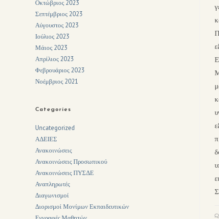
Οκτώβριος 2023
γ
Σεπτέμβριος 2023
κ
Αύγουστος 2023
Π
Ιούλιος 2023
ε
Μάιος 2023
Απρίλιος 2023
Ε
Φεβρουάριος 2023
Μ
Νοέμβριος 2021
μ
κ
Categories
υ
ε
Uncategorized
π
ΑΔΕΙΕΣ
Ανακοινώσεις
δ
Ανακοινώσεις Προσωπικού
υ
Ανακοινώσεις ΠΥΣΔΕ
ε
Αναπληρωτές
Σ
Διαγωνισμοί
Διορισμοί Μονίμων Εκπαιδευτικών
Εγγραφές Μαθητών