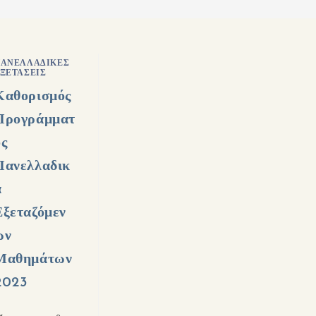
ΑΝΕΛΛΑΔΙΚΈΣ
ΞΕΤΆΣΕΙΣ
Καθορισμός
Προγράμματ
ος
Πανελλαδικ
ά
Εξεταζόμεν
ων
Μαθημάτων
2023