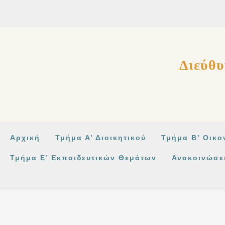
στο
περιεχόμενο
Διεύθυ
Αρχική
Τμήμα Α’ Διοικητικού
Τμήμα Β’ Οικο
Τμήμα Ε’ Εκπαιδευτικών Θεμάτων
Ανακοινώσε