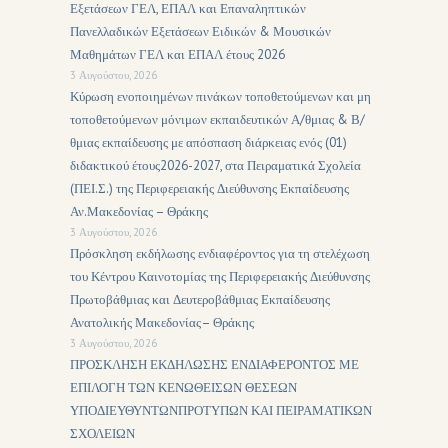
Εξετάσεων ΓΕΛ, ΕΠΑΛ και Επαναληπτικών
Πανελλαδικών Εξετάσεων Ειδικών & Μουσικών
Μαθημάτων ΓΕΛ και ΕΠΑΛ έτους 2026
3 Αυγούστου, 2026
Κύρωση ενοποιημένων πινάκων τοποθετούμενων και μη
τοποθετούμενων μόνιμων εκπαιδευτικών Α/θμιας & Β/
θμιας εκπαίδευσης με απόσπαση διάρκειας ενός (01)
διδακτικού έτους2026-2027, στα Πειραματικά Σχολεία
(ΠΕΙ.Σ.) της Περιφερειακής Διεύθυνσης Εκπαίδευσης
Αν.Μακεδονίας – Θράκης
3 Αυγούστου, 2026
Πρόσκληση εκδήλωσης ενδιαφέροντος για τη στελέχωση
του Κέντρου Καινοτομίας της Περιφερειακής Διεύθυνσης
Πρωτοβάθμιας και Δευτεροβάθμιας Εκπαίδευσης
Ανατολικής Μακεδονίας– Θράκης
3 Αυγούστου, 2026
ΠΡΟΣΚΛΗΣΗ ΕΚΔΗΛΩΣΗΣ ΕΝΔΙΑΦΕΡΟΝΤΟΣ ΜΕ
ΕΠΙΛΟΓΗ ΤΩΝ ΚΕΝΩΘΕΙΣΩΝ ΘΕΣΕΩΝ
ΥΠΟΔΙΕΥΘΥΝΤΩΝΠΡΟΤΥΠΩΝ ΚΑΙ ΠΕΙΡΑΜΑΤΙΚΩΝ
ΣΧΟΛΕΙΩΝ