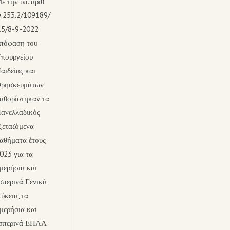
ε την υπ. αριθ.
.253.2/109189/
5/8-9-2022
πόφαση του
πουργείου
αιδείας και
ρησκευμάτων
αθορίστηκαν τα
ανελλαδικός
ξεταζόμενα
αθήματα έτους
023 για τα
μερήσια και
σπερινά Γενικά
ύκεια, τα
μερήσια και
σπερινά ΕΠΑΛ