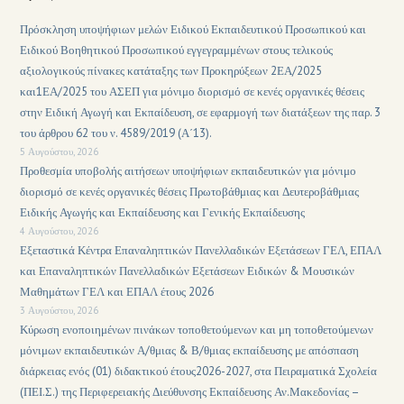
Πρόσκληση υποψήφιων μελών Ειδικού Εκπαιδευτικού Προσωπικού και
Ειδικού Βοηθητικού Προσωπικού εγγεγραμμένων στους τελικούς
αξιολογικούς πίνακες κατάταξης των Προκηρύξεων 2ΕΑ/2025
και1ΕΑ/2025 του ΑΣΕΠ για μόνιμο διορισμό σε κενές οργανικές θέσεις
στην Ειδική Αγωγή και Εκπαίδευση, σε εφαρμογή των διατάξεων της παρ. 3
του άρθρου 62 του ν. 4589/2019 (Α΄13).
5 Αυγούστου, 2026
Προθεσμία υποβολής αιτήσεων υποψήφιων εκπαιδευτικών για μόνιμο
διορισμό σε κενές οργανικές θέσεις Πρωτοβάθμιας και Δευτεροβάθμιας
Ειδικής Αγωγής και Εκπαίδευσης και Γενικής Εκπαίδευσης
4 Αυγούστου, 2026
Εξεταστικά Κέντρα Επαναληπτικών Πανελλαδικών Εξετάσεων ΓΕΛ, ΕΠΑΛ
και Επαναληπτικών Πανελλαδικών Εξετάσεων Ειδικών & Μουσικών
Μαθημάτων ΓΕΛ και ΕΠΑΛ έτους 2026
3 Αυγούστου, 2026
Κύρωση ενοποιημένων πινάκων τοποθετούμενων και μη τοποθετούμενων
μόνιμων εκπαιδευτικών Α/θμιας & Β/θμιας εκπαίδευσης με απόσπαση
διάρκειας ενός (01) διδακτικού έτους2026-2027, στα Πειραματικά Σχολεία
(ΠΕΙ.Σ.) της Περιφερειακής Διεύθυνσης Εκπαίδευσης Αν.Μακεδονίας –