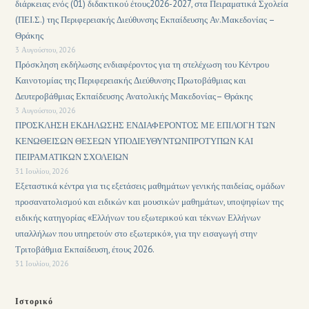
διάρκειας ενός (01) διδακτικού έτους2026-2027, στα Πειραματικά Σχολεία
(ΠΕΙ.Σ.) της Περιφερειακής Διεύθυνσης Εκπαίδευσης Αν.Μακεδονίας –
Θράκης
3 Αυγούστου, 2026
Πρόσκληση εκδήλωσης ενδιαφέροντος για τη στελέχωση του Κέντρου
Καινοτομίας της Περιφερειακής Διεύθυνσης Πρωτοβάθμιας και
Δευτεροβάθμιας Εκπαίδευσης Ανατολικής Μακεδονίας– Θράκης
3 Αυγούστου, 2026
ΠΡΟΣΚΛΗΣΗ ΕΚΔΗΛΩΣΗΣ ΕΝΔΙΑΦΕΡΟΝΤΟΣ ΜΕ ΕΠΙΛΟΓΗ ΤΩΝ
ΚΕΝΩΘΕΙΣΩΝ ΘΕΣΕΩΝ ΥΠΟΔΙΕΥΘΥΝΤΩΝΠΡΟΤΥΠΩΝ ΚΑΙ
ΠΕΙΡΑΜΑΤΙΚΩΝ ΣΧΟΛΕΙΩΝ
31 Ιουλίου, 2026
Εξεταστικά κέντρα για τις εξετάσεις μαθημάτων γενικής παιδείας, ομάδων
προσανατολισμού και ειδικών και μουσικών μαθημάτων, υποψηφίων της
ειδικής κατηγορίας «Ελλήνων του εξωτερικού και τέκνων Ελλήνων
υπαλλήλων που υπηρετούν στο εξωτερικό», για την εισαγωγή στην
Τριτοβάθμια Εκπαίδευση, έτους 2026.
31 Ιουλίου, 2026
Ιστορικό