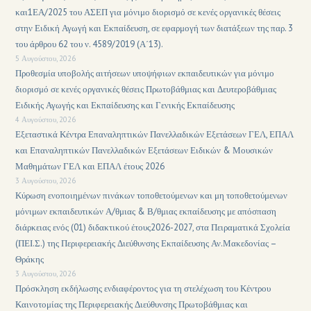
και1ΕΑ/2025 του ΑΣΕΠ για μόνιμο διορισμό σε κενές οργανικές θέσεις
στην Ειδική Αγωγή και Εκπαίδευση, σε εφαρμογή των διατάξεων της παρ. 3
του άρθρου 62 του ν. 4589/2019 (Α΄13).
5 Αυγούστου, 2026
Προθεσμία υποβολής αιτήσεων υποψήφιων εκπαιδευτικών για μόνιμο
διορισμό σε κενές οργανικές θέσεις Πρωτοβάθμιας και Δευτεροβάθμιας
Ειδικής Αγωγής και Εκπαίδευσης και Γενικής Εκπαίδευσης
4 Αυγούστου, 2026
Εξεταστικά Κέντρα Επαναληπτικών Πανελλαδικών Εξετάσεων ΓΕΛ, ΕΠΑΛ
και Επαναληπτικών Πανελλαδικών Εξετάσεων Ειδικών & Μουσικών
Μαθημάτων ΓΕΛ και ΕΠΑΛ έτους 2026
3 Αυγούστου, 2026
Κύρωση ενοποιημένων πινάκων τοποθετούμενων και μη τοποθετούμενων
μόνιμων εκπαιδευτικών Α/θμιας & Β/θμιας εκπαίδευσης με απόσπαση
διάρκειας ενός (01) διδακτικού έτους2026-2027, στα Πειραματικά Σχολεία
(ΠΕΙ.Σ.) της Περιφερειακής Διεύθυνσης Εκπαίδευσης Αν.Μακεδονίας –
Θράκης
3 Αυγούστου, 2026
Πρόσκληση εκδήλωσης ενδιαφέροντος για τη στελέχωση του Κέντρου
Καινοτομίας της Περιφερειακής Διεύθυνσης Πρωτοβάθμιας και